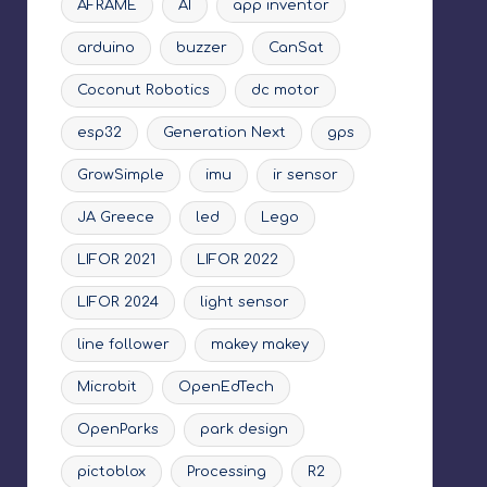
AFRAME
AI
app inventor
arduino
buzzer
CanSat
Coconut Robotics
dc motor
esp32
Generation Next
gps
GrowSimple
imu
ir sensor
JA Greece
led
Lego
LIFOR 2021
LIFOR 2022
LIFOR 2024
light sensor
line follower
makey makey
Microbit
OpenEdTech
OpenParks
park design
pictoblox
Processing
R2