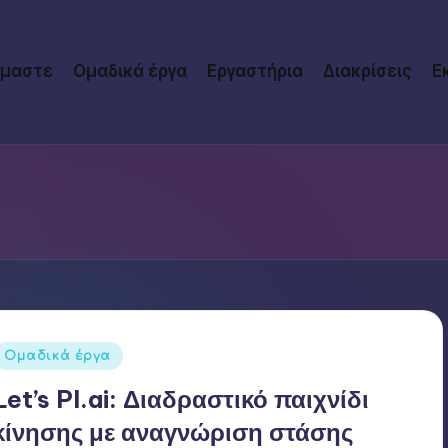
ίμαστε
Ομαδικά έργα
Εργαστήρια
Διακρίσεις
Ε
Αναρτήθηκε
Ομαδικά έργα
σε
Let’s Pl.ai: Διαδραστικό παιχνίδι
κίνησης με αναγνώριση στάσης