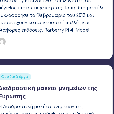
Το Rarberry Pi είναι ένας υπολογιστής σε
μέγεθος πιστωτικής κάρτας. Το πρώτο μοντέλο
κυκλοφόρησε το Φεβρουάριο του 2012 και
έκτοτε έχουν κατασκευαστεί πολλές και
διάφορες εκδόσεις. Rarberry Pi 4, Model…
Σωτήρης Γεωργίου
13 Απριλίου 2022
υγγραφέας:
Ετικέτες:
Raspberry Pi
Αναρτήθηκε
Ομαδικά έργα
σε
Διαδραστική μακέτα μνημείων της
Ευρώπης
Η Διαδραστική μακέτα μνημείων της