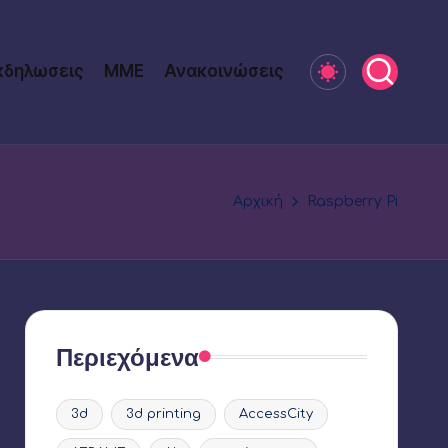
κδηλωσεις
ΜΜΕ
Ανακοινώσεις
Αρχική
Raspberry Pi
Περιεχόμενα
3d
3d printing
AccessCity