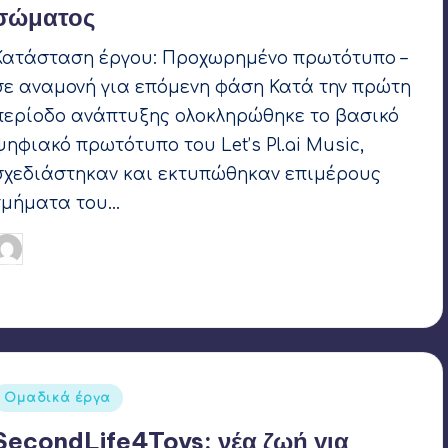
σώματος
Κατάσταση έργου: Προχωρημένο πρωτότυπο –
σε αναμονή για επόμενη φάση Κατά την πρώτη
περίοδο ανάπτυξης ολοκληρώθηκε το βασικό
ψηφιακό πρωτότυπο του Let’s Pl.ai Music,
σχεδιάστηκαν και εκτυπώθηκαν επιμέρους
τμήματα του…
Γιάννης Αρβανιτάκης
2 Φεβρουαρίου 2025
υγγραφέας:
Ετικέτες:
3d printing
,
AI
,
OpenParks
,
pictoblox
,
Raspberry Pi
,
tinkercad
Αναρτήθηκε
Ομαδικά έργα
σε
SecondLife4Toys: νέα ζωή για