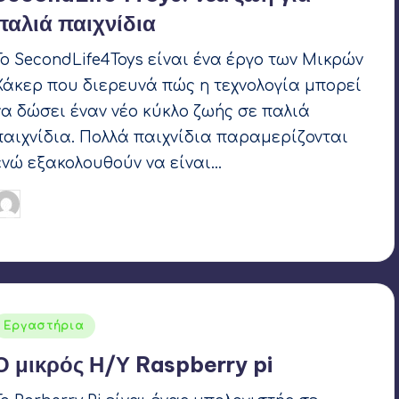
παλιά παιχνίδια
Το SecondLife4Toys είναι ένα έργο των Μικρών
Χάκερ που διερευνά πώς η τεχνολογία μπορεί
να δώσει έναν νέο κύκλο ζωής σε παλιά
παιχνίδια. Πολλά παιχνίδια παραμερίζονται
ενώ εξακολουθούν να είναι…
Γιάννης Αρβανιτάκης
11 Ιουνίου 2022
υγγραφέας:
Ετικέτες:
3d printing
,
LIFOR 2022
,
OpenEdTech
,
Raspberry Pi
Αναρτήθηκε
Εργαστήρια
σε
Ο μικρός Η/Υ Raspberry pi