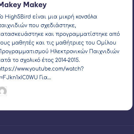
Makey Makey
Το High5Bird είναι μια μικρή κονσόλα
παιχνιδιών που σχεδιάστηκε,
κατασκευάστηκε και προγραμματίστηκε από
τους μαθητές και τις μαθήτριες του Ομίλου
Προγραμματισμού Ηλεκτρονικών Παιχνιδιών
κατά το σχολικό έτος 2014–2015.
https://www.youtube.com/watch?
v=FJkn1xIC0WU Για…
Γιάννης Αρβανιτάκης
26 Ιουνίου 2015
υγγραφέας:
Ετικέτες:
makey makey
,
Raspberry Pi
,
Scratch