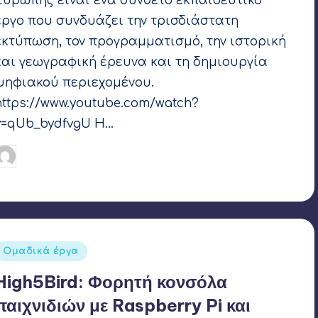
Ευρώπης είναι ένα σύνθετο εκπαιδευτικό
έργο που συνδυάζει την τρισδιάστατη
εκτύπωση, τον προγραμματισμό, την ιστορική
και γεωγραφική έρευνα και τη δημιουργία
ψηφιακού περιεχομένου.
https://www.youtube.com/watch?
v=qUb_bydfvgU Η…
Γιάννης Αρβανιτάκης
23 Ιουνίου 2017
υγγραφέας:
Ετικέτες:
3d printing
,
makey makey
,
Raspberry Pi
,
Scratch
Αναρτήθηκε
Ομαδικά έργα
σε
High5Bird: Φορητή κονσόλα
παιχνιδιών με Raspberry Pi και