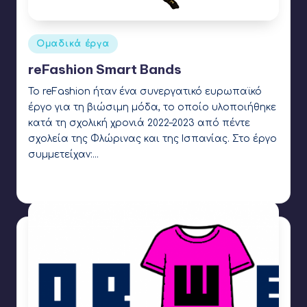
Αναρτήθηκε
Ομαδικά έργα
σε
reFashion Smart Bands
Το reFashion ήταν ένα συνεργατικό ευρωπαϊκό
έργο για τη βιώσιμη μόδα, το οποίο υλοποιήθηκε
κατά τη σχολική χρονιά 2022–2023 από πέντε
σχολεία της Φλώρινας και της Ισπανίας. Στο έργο
συμμετείχαν:…
Γιάννης Αρβανιτάκης
11 Νοεμβρίου 2022
Συγγραφέας:
Ετικέτες:
3d printing
,
Microbit
,
OpenEdTech
,
tinkercad