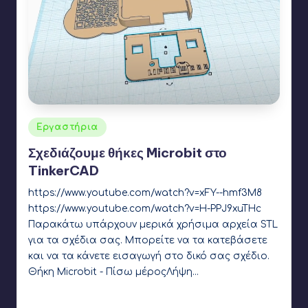
Αναρτήθηκε
Εργαστήρια
σε
Σχεδιάζουμε θήκες Microbit στο
TinkerCAD
https://www.youtube.com/watch?v=xFY--hmf3M8
https://www.youtube.com/watch?v=H-PPJ9xuTHc
Παρακάτω υπάρχουν μερικά χρήσιμα αρχεία STL
για τα σχέδια σας. Μπορείτε να τα κατεβάσετε
και να τα κάνετε εισαγωγή στο δικό σας σχέδιο.
Θήκη Microbit - Πίσω μέροςΛήψη…
Γιάννης Αρβανιτάκης
6 Απριλίου 2022
Συγγραφέας:
Ετικέτες:
Microbit
,
tinkercad