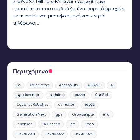
v=w9vUXZTRilI Το e-FAI είναι ένα μαθητικό
πρωτότυπο που συνδυάζει ένα φορετό βραχιόλι
με micro:bit και μια εφαρμογή για κινητό
τηλέφωνο,…
Γιάννης Αρβανιτάκης
16 Μαρτίου 2021
Συγγραφέας:
Ετικέτες:
app inventor
,
JA Greece
,
LIFOR 2021
,
Microbit
,
OpenEdTech
,
SAIL Robotics
Περιεχόμενα
3d
3d printing
AccessCity
AFRAME
AI
app inventor
arduino
buzzer
CanSat
Coconut Robotics
dc motor
esp32
Generation Next
gps
GrowSimple
imu
ir sensor
JA Greece
led
Lego
LIFOR 2021
LIFOR 2022
LIFOR 2024