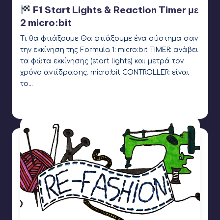
σε
F1 Start Lights & Reaction Timer με
2 micro:bit
Τι θα φτιάξουμε Θα φτιάξουμε ένα σύστημα σαν
την εκκίνηση της Formula 1: micro:bit TIMER: ανάβει
τα φώτα εκκίνησης (start lights) και μετρά τον
χρόνο αντίδρασης. micro:bit CONTROLLER: είναι
το…
Γιάννης Αρβανιτάκης
14 Ιανουαρίου 2026
Συγγραφέας:
Ετικέτες:
Microbit
,
STEM Racing