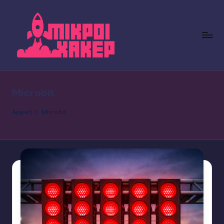
Μετάβαση
σε
περιεχόμενο
Μ
Όμιλος
Ρομποτικής
ικ
Πειραματικού
Microbit
ρ
Δημοτικού
Σχολείου
ο
Αρχική
Microbit
Φλώρινας
ί
Χ
ά
κ
ε
ρ