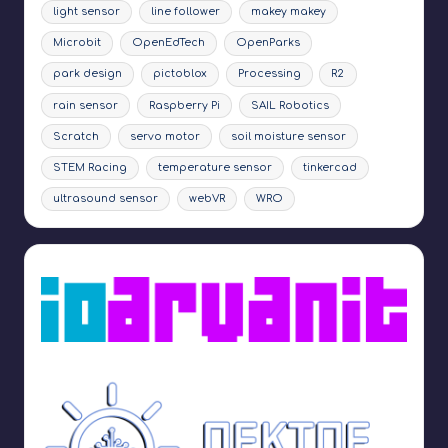
light sensor
line follower
makey makey
Microbit
OpenEdTech
OpenParks
park design
pictoblox
Processing
R2
rain sensor
Raspberry Pi
SAIL Robotics
Scratch
servo motor
soil moisture sensor
STEM Racing
temperature sensor
tinkercad
ultrasound sensor
webVR
WRO