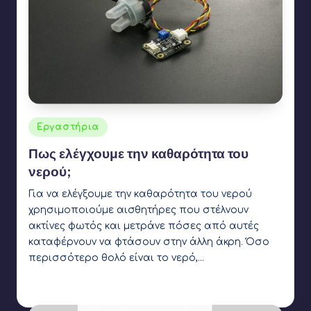
Αναρτήθηκε
Εργαστήρια
σε
Πως ελέγχουμε την καθαρότητα του
νερού;
Για να ελέγξουμε την καθαρότητα του νερού
χρησιμοποιούμε αισθητήρες που στέλνουν
ακτίνες φωτός και μετράνε πόσες από αυτές
καταφέρνουν να φτάσουν στην άλλη άκρη. Όσο
περισσότερο θολό είναι το νερό,…
Γιάννης Αρβανιτάκης
17 Φεβρουαρίου 2020
Συγγραφέας:
Ετικέτες:
led
,
light sensor