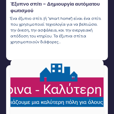
Έξυπνο σπίτι – Δημιουργία αυτόματου
φωτισμού
Ένα έξυπνο σπίτι (ή "smart home") είναι ένα σπίτι
που χρησιμοποιεί τεχνολογία για να βελτιώσει
την άνεση, την ασφάλεια, και την ενεργειακή
απόδοση του κτηρίου. Τα έξυπνα σπίτια
χρησιμοποιούν διάφορες…
Σωτήρης Γεωργίου
1 Νοεμβρίου 2023
Συγγραφέας:
Ετικέτες:
arduino
,
led
,
light sensor
,
pictoblox