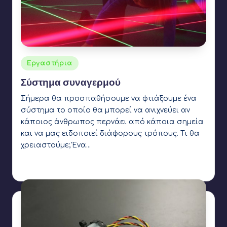
Αναρτήθηκε
Εργαστήρια
σε
Σύστημα συναγερμού
Σήμερα θα προσπαθήσουμε να φτιάξουμε ένα
σύστημα το οποίο θα μπορεί να ανιχνεύει αν
κάποιος άνθρωπος περνάει από κάποια σημεία
και να μας ειδοποιεί διάφορους τρόπους. Τι θα
χρειαστούμε; Ένα…
Γιάννης Αρβανιτάκης
1 Δεκεμβρίου 2021
Συγγραφέας:
Ετικέτες:
arduino
,
led
,
light sensor