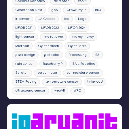
Coconut Robotics
dc motor
esp32
Generation Next
gps
GrowSimple
imu
ir sensor
JA Greece
led
Lego
LIFOR 2021
LIFOR 2022
LIFOR 2024
light sensor
line follower
makey makey
Microbit
OpenEdTech
OpenParks
park design
pictoblox
Processing
R2
rain sensor
Raspberry Pi
SAIL Robotics
Scratch
servo motor
soil moisture sensor
STEM Racing
temperature sensor
tinkercad
ultrasound sensor
webVR
WRO