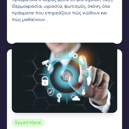
Θερμοκρασία, υγρασία, φωτισμός, σκόνη, όλα
πράγματα που επηρεάζουν πώς νιώθουν και
πώς μαθαίνουν…
Γιάννης Αρβανιτάκης
26 Νοεμβρίου 2024
Συγγραφέας:
Ετικέτες:
arduino
,
humidity sensor
,
IoT
,
light sensor
,
RTC
,
temperature
sensor
,
wifi
Αναρτήθηκε
Εργαστήρια
σε