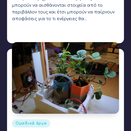
μπορούν να αισθάνονται στοιχεία από το
περιβάλλον τους και έτσι μπορούν να παίρνουν
αποφάσεις για το τι ενέργειες θα…
Γιάννης Αρβανιτάκης
13 Οκτωβρίου 2019
Συγγραφέας:
Ετικέτες:
arduino
,
flame sensor
,
light sensor
,
magnetic sensor
,
rain
sensor
,
soil moisture sensor
,
temperature sensor
Αναρτήθηκε
Ομαδικά έργα
σε