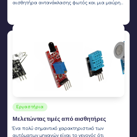
αισθητήρα αντανάκλασης φωτός και μια μαύρη…
Γιάννης Αρβανιτάκης
16 Φεβρουαρίου 2020
Συγγραφέας:
Ετικέτες:
light sensor
,
line follower
Αναρτήθηκε
Εργαστήρια
σε
Μελετώντας τιμές από αισθητήρες
Ένα πολύ σημαντικό χαρακτηριστικό των
αυτόματων μηχανών είναι το γεγονός ότι