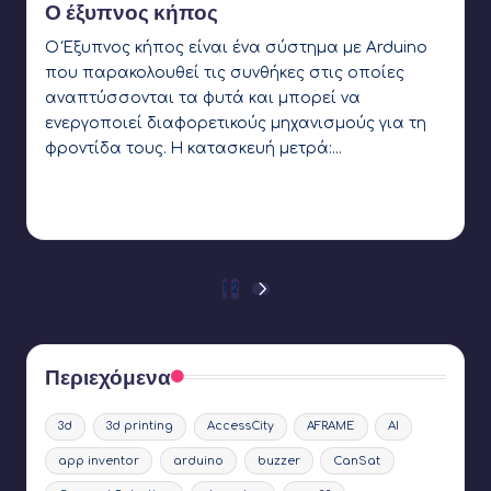
Ο έξυπνος κήπος
Ο Έξυπνος κήπος είναι ένα σύστημα με Arduino
που παρακολουθεί τις συνθήκες στις οποίες
αναπτύσσονται τα φυτά και μπορεί να
ενεργοποιεί διαφορετικούς μηχανισμούς για τη
φροντίδα τους. Η κατασκευή μετρά:…
Γιάννης Αρβανιτάκης
4 Απριλίου 2018
Συγγραφέας:
Ετικέτες:
3d printing
,
app inventor
,
arduino
,
dc motor
,
led
,
light
sensor
,
soil moisture sensor
,
temperature sensor
Σελιδοποίηση
1
2
ΕΠΌΜΕΝΗ
ΣΕΛΊΔΑ
άρθρων
Περιεχόμενα
3d
3d printing
AccessCity
AFRAME
AI
app inventor
arduino
buzzer
CanSat