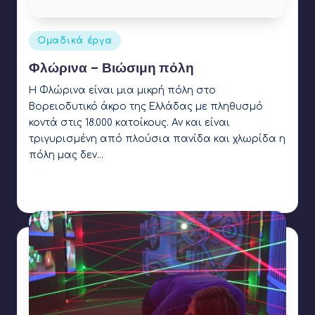
Αναρτήθηκε
Ομαδικά έργα
σε
Φλώρινα – Βιώσιμη πόλη
Η Φλώρινα είναι μια μικρή πόλη στο
Βορειοδυτικό άκρο της Ελλάδας με πληθυσμό
κοντά στις 18.000 κατοίκους. Αν και είναι
τριγυρισμένη από πλούσια πανίδα και χλωρίδα η
πόλη μας δεν…
Γιάννης Αρβανιτάκης
29 Μαρτίου 2023
Συγγραφέας:
Ετικέτες:
3d printing
,
AI
,
arduino
,
led
,
light sensor
,
OpenEdTech
,
pictoblox
,
tinkercad
,
ultrasound sensor