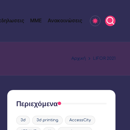
κδηλωσεις
ΜΜΕ
Ανακοινώσεις
Αρχική
LIFOR 2021
Περιεχόμενα
3d
3d printing
AccessCity