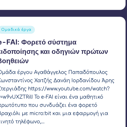
Αναρτήθηκε
Ομαδικά έργα
σε
e-FAI: Φορετό σύστημα
ειδοποίησης και οδηγιών πρώτων
βοηθειών
Ομάδα έργου Αγαθάγγελος Παπαδόπουλος
Κωνσταντίνος Χατζής Δανάη Ιορδανίδου Άρης
Στεργιάδης https://www.youtube.com/watch?
v=w9vUXZTRilI Το e-FAI είναι ένα μαθητικό
πρωτότυπο που συνδυάζει ένα φορετό
βραχιόλι με micro:bit και μια εφαρμογή για
κινητό τηλέφωνο,…