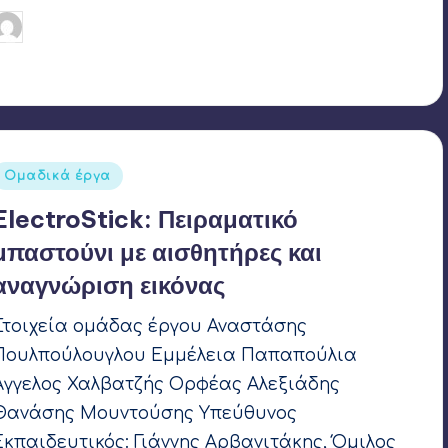
Γιάννης Αρβανιτάκης
16 Μαρτίου 2021
υγγραφέας:
Ετικέτες:
app inventor
,
JA Greece
,
LIFOR 2021
,
Microbit
,
OpenEdTech
,
SAIL Robotics
Αναρτήθηκε
Ομαδικά έργα
σε
ElectroStick: Πειραματικό
μπαστούνι με αισθητήρες και
αναγνώριση εικόνας
Στοιχεία ομάδας έργου Αναστάσης
Πουλπούλουγλου Εμμέλεια Παπαπούλια
Άγγελος Χαλβατζής Ορφέας Αλεξιάδης
Θανάσης Μουντούσης Υπεύθυνος
Εκπαιδευτικός: Γιάννης Αρβανιτάκης, Όμιλος