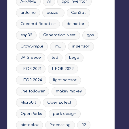
AFRAME
AI
app inventor
arduino
buzzer
CanSat
Coconut Robotics
dc motor
esp32
Generation Next
gps
GrowSimple
imu
ir sensor
JA Greece
led
Lego
LIFOR 2021
LIFOR 2022
LIFOR 2024
light sensor
line follower
makey makey
Microbit
OpenEdTech
OpenParks
park design
pictoblox
Processing
R2