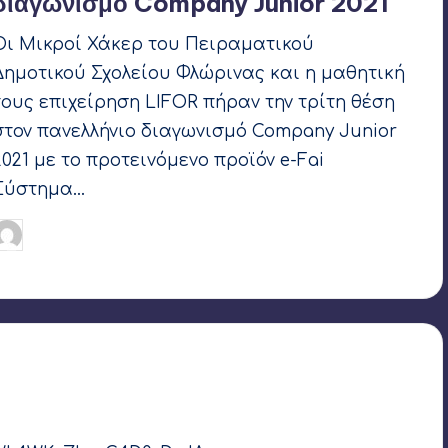
διαγωνισμό Company Junior 2021
Οι Μικροί Χάκερ του Πειραματικού
Δημοτικού Σχολείου Φλώρινας και η μαθητική
τους επιχείρηση LIFOR πήραν την τρίτη θέση
στον πανελλήνιο διαγωνισμό Company Junior
2021 με το προτεινόμενο προϊόν e-Fai
Σύστημα…
Γιάννης Αρβανιτάκης
12 Ιουνίου 2021
υγγραφέας:
Ετικέτες:
JA Greece
,
LIFOR 2021
,
SAIL Robotics