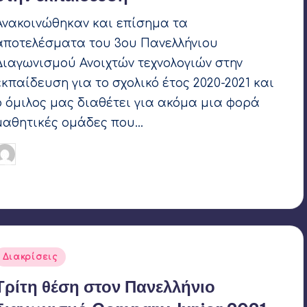
Ανακοινώθηκαν και επίσημα τα
αποτελέσματα του 3ου Πανελλήνιου
Διαγωνισμού Ανοιχτών τεχνολογιών στην
εκπαίδευση για το σχολικό έτος 2020-2021 και
ο όμιλος μας διαθέτει για ακόμα μια φορά
μαθητικές ομάδες που…
Γιάννης Αρβανιτάκης
10 Νοεμβρίου 2021
υγγραφέας:
Ετικέτες:
Coconut Robotics
,
LIFOR 2021
,
OpenEdTech
,
SAIL
Robotics
Αναρτήθηκε
Διακρίσεις
σε
Τρίτη θέση στον Πανελλήνιο