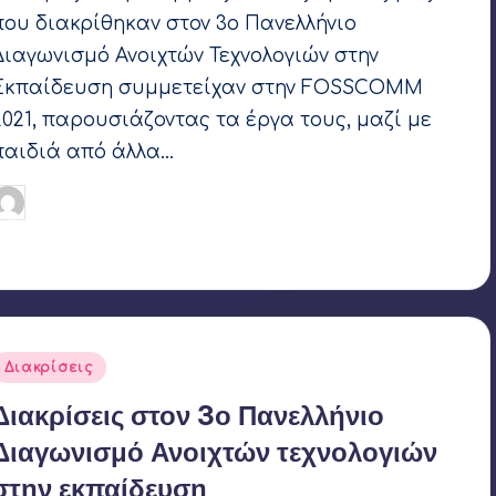
που διακρίθηκαν στον 3ο Πανελλήνιο
Διαγωνισμό Ανοιχτών Τεχνολογιών στην
Εκπαίδευση συμμετείχαν στην FOSSCOMM
2021, παρουσιάζοντας τα έργα τους, μαζί με
παιδιά από άλλα…
Γιάννης Αρβανιτάκης
15 Νοεμβρίου 2021
υγγραφέας:
Ετικέτες:
Coconut Robotics
,
LIFOR 2021
,
OpenEdTech
,
SAIL
Robotics
Αναρτήθηκε
Διακρίσεις
σε
Διακρίσεις στον 3ο Πανελλήνιο
Διαγωνισμό Ανοιχτών τεχνολογιών
στην εκπαίδευση