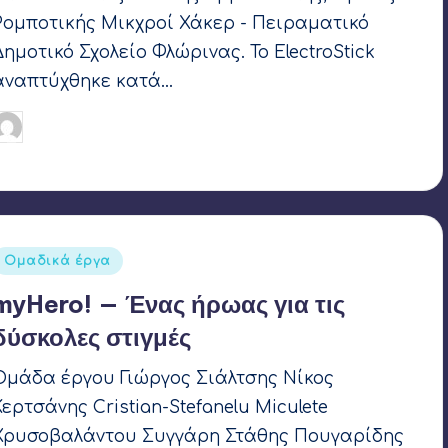
Ρομποτικής Μικχροί Χάκερ - Πειραματικό
Δημοτικό Σχολείο Φλώρινας. Το ElectroStick
αναπτύχθηκε κατά…
Γιάννης Αρβανιτάκης
16 Μαρτίου 2021
υγγραφέας:
Ετικέτες:
LIFOR 2021
Αναρτήθηκε
Ομαδικά έργα
σε
myHero! — Ένας ήρωας για τις
δύσκολες στιγμές
Ομάδα έργου Γιώργος Σιάλτσης Νίκος
Κερτσάνης Cristian-Stefanelu Miculete
Χρυσοβαλάντου Συγγάρη Στάθης Πουγαρίδης