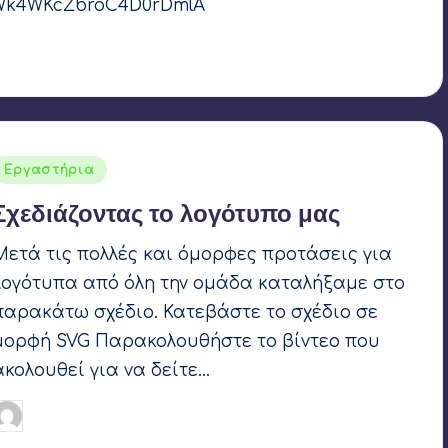
3qWk4WKcZbroC4D0rDmlA
υ 2021
LIFOR 2021
Αναρτήθηκε
Εργαστήρια
σε
Σχεδιάζοντας το λογότυπο μας
Μετά τις πολλές και όμορφες προτάσεις για
λογότυπα από όλη την ομάδα καταλήξαμε στο
παρακάτω σχέδιο. Κατεβάστε το σχέδιο σε
μορφή SVG Παρακολουθήστε το βίντεο που
ακολουθεί για να δείτε…
Γιάννης Αρβανιτάκης
18 Απριλίου 2021
υγγραφέας:
Ετικέτες:
LIFOR 2021