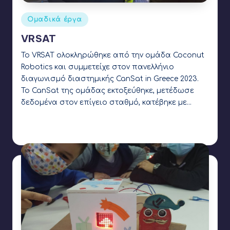
Αναρτήθηκε
Ομαδικά έργα
σε
VRSAT
Το VRSAT ολοκληρώθηκε από την ομάδα Coconut
Robotics και συμμετείχε στον πανελλήνιο
διαγωνισμό διαστημικής CanSat in Greece 2023.
Το CanSat της ομάδας εκτοξεύθηκε, μετέδωσε
δεδομένα στον επίγειο σταθμό, κατέβηκε με…
Γιάννης Αρβανιτάκης
1 Απριλίου 2023
Συγγραφέας:
Ετικέτες:
AFRAME
,
arduino
,
baronetric pressure
,
buzzer
,
CanSat
,
Cesium
,
Coconut Robotics
,
gps
,
imu
,
LoRa
,
webVR