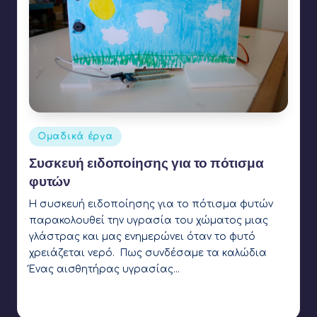
Αναρτήθηκε
Ομαδικά έργα
σε
Συσκευή ειδοποίησης για το πότισμα
φυτών
Η συσκευή ειδοποίησης για το πότισμα φυτών
παρακολουθεί την υγρασία του χώματος μιας
γλάστρας και μας ενημερώνει όταν το φυτό
χρειάζεται νερό. Πως συνδέσαμε τα καλώδια
Ένας αισθητήρας υγρασίας…
Γιάννης Αρβανιτάκης
20 Ιουνίου 2017
Συγγραφέας:
Ετικέτες:
arduino
,
buzzer
,
led
,
servo motor
,
soil moisture sensor