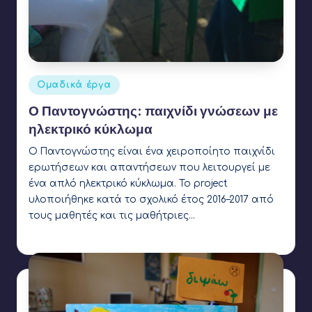
Αναρτήθηκε
Ομαδικά έργα
σε
Ο Παντογνώστης: παιχνίδι γνώσεων με
ηλεκτρικό κύκλωμα
Ο Παντογνώστης είναι ένα χειροποίητο παιχνίδι
ερωτήσεων και απαντήσεων που λειτουργεί με
ένα απλό ηλεκτρικό κύκλωμα. Το project
υλοποιήθηκε κατά το σχολικό έτος 2016–2017 από
τους μαθητές και τις μαθήτριες…
Ετικέτες:
buzzer
Γιάννης Αρβανιτάκης
23 Ιουνίου 2017
Συγγραφέας: