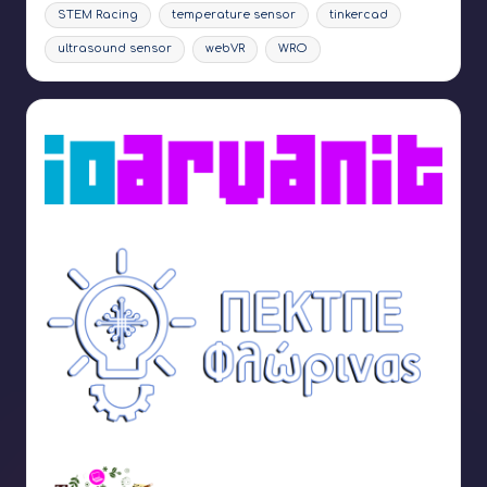
STEM Racing
temperature sensor
tinkercad
ultrasound sensor
webVR
WRO