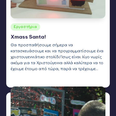
Αναρτήθηκε
Εργαστήρια
σε
Xmass Santa!
Θα προσπαθήσουμε σήμερα να
κατασκευάσουμε και να προγραμματίσουμε ένα
χριστουγεννιάτικο στολίδι! Ίσως είναι λίγο νωρίς
ακόμα για τα Χριστούγεννα αλλά καλύτερα να το
έχουμε έτοιμο από τώρα, παρά να τρέχουμε…
Γιάννης Αρβανιτάκης
3 Νοεμβρίου 2021
Συγγραφέας:
Ετικέτες:
arduino
,
buzzer
,
led
,
servo motor