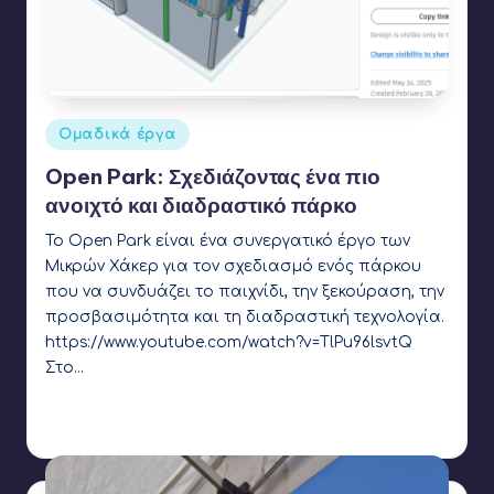
Αναρτήθηκε
Ομαδικά έργα
σε
Open Park: Σχεδιάζοντας ένα πιο
ανοιχτό και διαδραστικό πάρκο
Το Open Park είναι ένα συνεργατικό έργο των
Μικρών Χάκερ για τον σχεδιασμό ενός πάρκου
που να συνδυάζει το παιχνίδι, την ξεκούραση, την
προσβασιμότητα και τη διαδραστική τεχνολογία.
https://www.youtube.com/watch?v=TlPu96lsvtQ
Στο…
Γιάννης Αρβανιτάκης
24 Ιανουαρίου 2025
Συγγραφέας:
Ετικέτες:
3d printing
,
arduino
,
buzzer
,
ir sensor
,
led
,
OpenEdTech
,
OpenParks
,
pictoblox
,
tinkercad