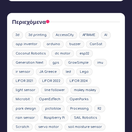
Περιεχόμενα
3d
3d printing
AccessCity
AFRAME
AI
app inventor
arduino
buzzer
CanSat
Coconut Robotics
dc motor
esp32
Generation Next
gps
GrowSimple
imu
ir sensor
JA Greece
led
Lego
LIFOR 2021
LIFOR 2022
LIFOR 2024
light sensor
line follower
makey makey
Microbit
OpenEdTech
OpenParks
park design
pictoblox
Processing
R2
rain sensor
Raspberry Pi
SAIL Robotics
Scratch
servo motor
soil moisture sensor