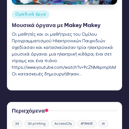
Αναρτήθηκε
Ομαδικά έργα
σε
Μουσικά όργανα με Makey Makey
Οι μαθητές και οι μαθήτριες του Ομίλου
Προγραμματισμού Ηλεκτρονικών Παιχνιδιών
σχεδίασαν και κατασκεύασαν τρία ηλεκτρονικά
μουσικά όργανα: μια ηλεκτρική κιθάρα, ένα σετ
ντραμς και ένα πιάνο.
https://www.youtube.com/watch?v=9cZNM6pmpbM
Οι κατασκευές δημιουργήθηκαν…
Ετικέτες:
makey makey
Γιάννης Αρβανιτάκης
21 Ιουνίου 2015
Συγγραφέας:
Περιεχόμενα
3d
3d printing
AccessCity
AFRAME
AI