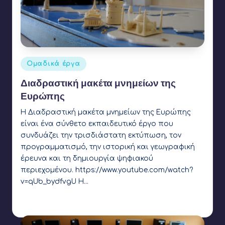
Αναρτήθηκε
Ομαδικά έργα
σε
Διαδραστική μακέτα μνημείων της
Ευρώπης
Η Διαδραστική μακέτα μνημείων της Ευρώπης
είναι ένα σύνθετο εκπαιδευτικό έργο που
συνδυάζει την τρισδιάστατη εκτύπωση, τον
προγραμματισμό, την ιστορική και γεωγραφική
έρευνα και τη δημιουργία ψηφιακού
περιεχομένου. https://www.youtube.com/watch?
v=qUb_bydfvgU Η…
Γιάννης Αρβανιτάκης
23 Ιουνίου 2017
Συγγραφέας:
Ετικέτες:
3d printing
,
makey makey
,
Raspberry Pi
,
Scratch