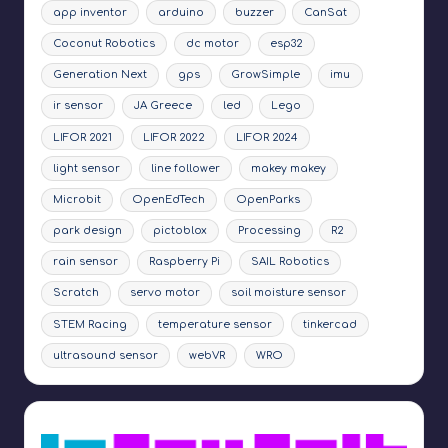
app inventor
arduino
buzzer
CanSat
Coconut Robotics
dc motor
esp32
Generation Next
gps
GrowSimple
imu
ir sensor
JA Greece
led
Lego
LIFOR 2021
LIFOR 2022
LIFOR 2024
light sensor
line follower
makey makey
Microbit
OpenEdTech
OpenParks
park design
pictoblox
Processing
R2
rain sensor
Raspberry Pi
SAIL Robotics
Scratch
servo motor
soil moisture sensor
STEM Racing
temperature sensor
tinkercad
ultrasound sensor
webVR
WRO