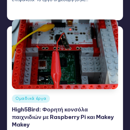
Γιάννης Αρβανιτάκης
26 Ιουλίου 2016
Συγγραφέας:
Ετικέτες:
makey makey
,
Scratch
Αναρτήθηκε
Ομαδικά έργα
σε
High5Bird: Φορητή κονσόλα
παιχνιδιών με Raspberry Pi και Makey
Makey