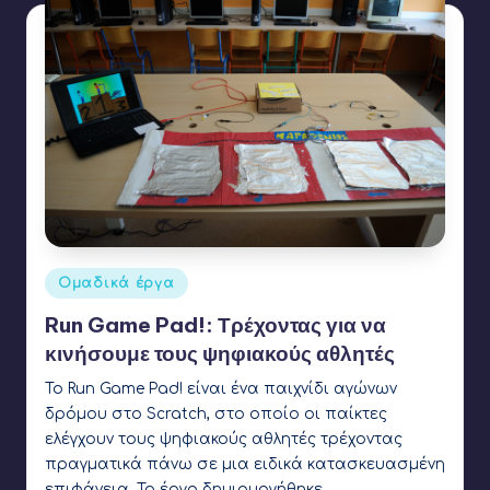
Αναρτήθηκε
Ομαδικά έργα
σε
Run Game Pad!: Τρέχοντας για να
κινήσουμε τους ψηφιακούς αθλητές
Το Run Game Pad! είναι ένα παιχνίδι αγώνων
δρόμου στο Scratch, στο οποίο οι παίκτες
ελέγχουν τους ψηφιακούς αθλητές τρέχοντας
πραγματικά πάνω σε μια ειδικά κατασκευασμένη
επιφάνεια. Το έργο δημιουργήθηκε…