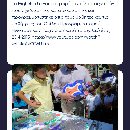
Το High5Bird είναι μια μικρή κονσόλα παιχνιδιών
που σχεδιάστηκε, κατασκευάστηκε και
προγραμματίστηκε από τους μαθητές και τις
μαθήτριες του Ομίλου Προγραμματισμού
Ηλεκτρονικών Παιχνιδιών κατά το σχολικό έτος
2014–2015. https://www.youtube.com/watch?
v=FJkn1xIC0WU Για…
Γιάννης Αρβανιτάκης
26 Ιουνίου 2015
Συγγραφέας:
Ετικέτες:
makey makey
,
Raspberry Pi
,
Scratch