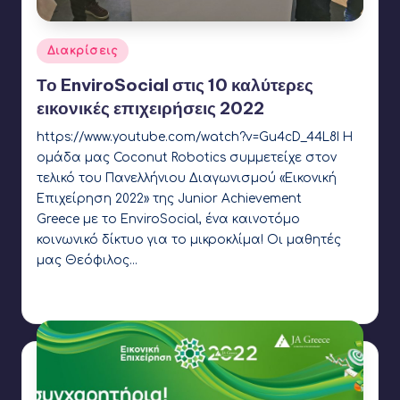
Αναρτήθηκε
Διακρίσεις
σε
Το EnviroSocial στις 10 καλύτερες
εικονικές επιχειρήσεις 2022
https://www.youtube.com/watch?v=Gu4cD_44L8I Η
ομάδα μας Coconut Robotics συμμετείχε στον
τελικό του Πανελλήνιου Διαγωνισμού «Εικονική
Επιχείρηση 2022» της Junior Achievement
Greece με το EnviroSocial, ένα καινοτόμο
κοινωνικό δίκτυο για το μικροκλίμα! Οι μαθητές
μας Θεόφιλος…
Γιάννης Αρβανιτάκης
16 Μαΐου 2022
Συγγραφέας:
Ετικέτες:
Coconut Robotics
,
JA Greece