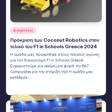
Αναρτήθηκε
Διακρίσεις
σε
Πρόκριση των Coconut Robotics στον
τελικό του F1 in Schools Greece 2024
Η ομάδα μας προκρίθηκε στους τελικούς αγώνες
για τον διαγωνισμό F1 in Schools Greece!
Ευχαριστούμε για ακόμη μια φορά την B&T
Composites για την στήριξη της! Η ομάδα μας
κατέθεσε…
Γιάννης Αρβανιτάκης
3 Ιουλίου 2024
Συγγραφέας:
Ετικέτες:
Coconut Robotics
,
F1 in Schools