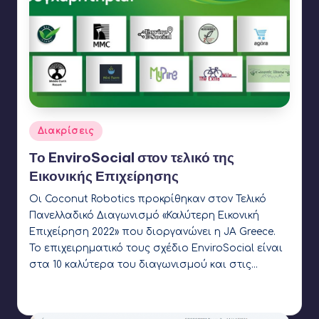
Αναρτήθηκε
Διακρίσεις
σε
Το EnviroSocial στον τελικό της
Εικονικής Επιχείρησης
Οι Coconut Robotics προκρίθηκαν στον Τελικό
Πανελλαδικό Διαγωνισμό «Καλύτερη Εικονική
Επιχείρηση 2022» που διοργανώνει η JA Greece.
Το επιχειρηματικό τους σχέδιο EnviroSocial είναι
στα 10 καλύτερα του διαγωνισμού και στις…
Γιάννης Αρβανιτάκης
15 Απριλίου 2022
Συγγραφέας:
Ετικέτες:
Coconut Robotics
,
JA Greece