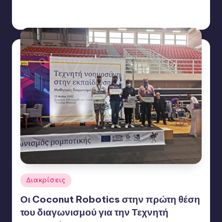
Γιάννης Αρβανιτάκης
5 Ιουνίου 2022
Συγγραφέας:
Ετικέτες:
Coconut Robotics
Αναρτήθηκε
Διακρίσεις
σε
Οι Coconut Robotics στην πρώτη θέση
του διαγωνισμού για την Τεχνητή