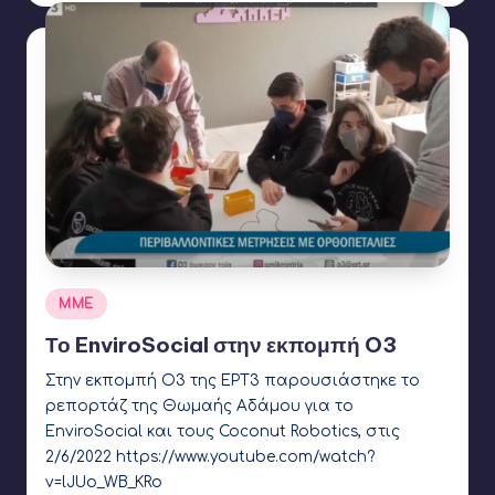
Αναρτήθηκε
ΜΜΕ
σε
Το EnviroSocial στην εκπομπή O3
Στην εκπομπή Ο3 της ΕΡΤ3 παρουσιάστηκε το
ρεπορτάζ της Θωμαής Αδάμου για το
EnviroSocial και τους Coconut Robotics, στις
2/6/2022 https://www.youtube.com/watch?
v=lJUo_WB_KRo