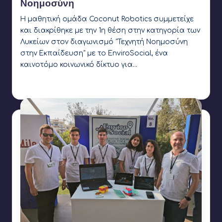
Νοημοσύνη
Η μαθητική ομάδα Coconut Robotics συμμετείχε
και διακρίθηκε με την 1η θέση στην κατηγορία των
Λυκείων στον διαγωνισμό "Τεχνητή Νοημοσύνη
στην Εκπαίδευση" με το EnviroSocial, ένα
καινοτόμο κοινωνικό δίκτυο για…
Γιάννης Αρβανιτάκης
18 Μαΐου 2022
Συγγραφέας:
Ετικέτες:
Coconut Robotics