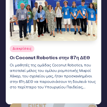
Αναρτήθηκε
Διακρίσεις
σε
Οι Coconut Robotics στην 87η ΔΕΘ
Οι μαθητές της ομάδας Coconut Robotics, που
αποτελεί μέλος του ομίλου ρομποτικής Μικροί
Χάκερ, του σχολείου μας, ήταν προσκεκλημένοι
στην 87η ΔΕΘ να παρουσιάσουν τη δουλειά τους
στο περίπτερο του Υπουργείου Παιδείας,…
Γιάννης Αρβανιτάκης
23 Σεπτεμβρίου 2023
Συγγραφέας:
Ετικέτες:
CanSat
,
Coconut Robotics