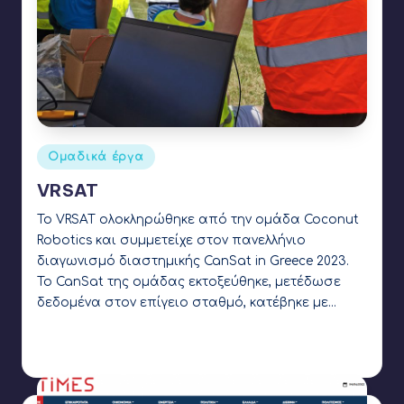
Αναρτήθηκε
Ομαδικά έργα
σε
VRSAT
Το VRSAT ολοκληρώθηκε από την ομάδα Coconut
Robotics και συμμετείχε στον πανελλήνιο
διαγωνισμό διαστημικής CanSat in Greece 2023.
Το CanSat της ομάδας εκτοξεύθηκε, μετέδωσε
δεδομένα στον επίγειο σταθμό, κατέβηκε με…
Γιάννης Αρβανιτάκης
1 Απριλίου 2023
Συγγραφέας:
Ετικέτες:
AFRAME
,
arduino
,
baronetric pressure
,
buzzer
,
CanSat
,
Cesium
,
Coconut Robotics
,
gps
,
imu
,
LoRa
,
webVR