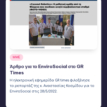
Αναρτήθηκε
ΜΜΕ
σε
Άρθρο για το EnviroSocial στο GR
Times
Η ηλεκτρονική εφημερίδα GR times φιλοξένησε
το ρεπορτάζ της κ. Αναστασίας Κοσμίδου για το
EnviroSocial στις 28/5/2022.
Γιάννης Αρβανιτάκης
5 Ιουνίου 2022
Συγγραφέας:
Ετικέτες:
Coconut Robotics