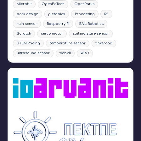
Microbit
OpenEdTech
OpenParks
park design
pictoblox
Processing
R2
rain sensor
Raspberry Pi
SAIL Robotics
Scratch
servo motor
soil moisture sensor
STEM Racing
temperature sensor
tinkercad
ultrasound sensor
webVR
WRO