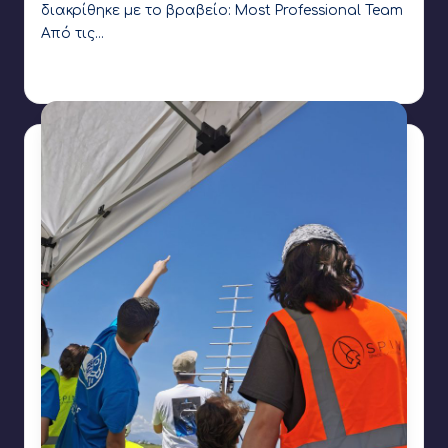
διακρίθηκε με το βραβείο: Most Professional Team
Από τις…
Γιάννης Αρβανιτάκης
27 Απριλίου 2023
Συγγραφέας:
Ετικέτες:
CanSat
,
Coconut Robotics