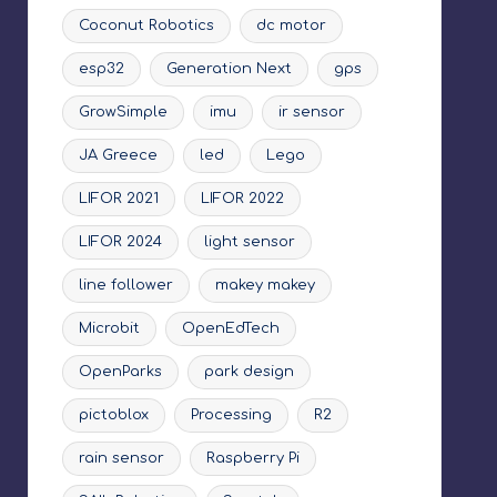
Coconut Robotics
dc motor
esp32
Generation Next
gps
GrowSimple
imu
ir sensor
JA Greece
led
Lego
LIFOR 2021
LIFOR 2022
LIFOR 2024
light sensor
line follower
makey makey
Microbit
OpenEdTech
OpenParks
park design
pictoblox
Processing
R2
rain sensor
Raspberry Pi