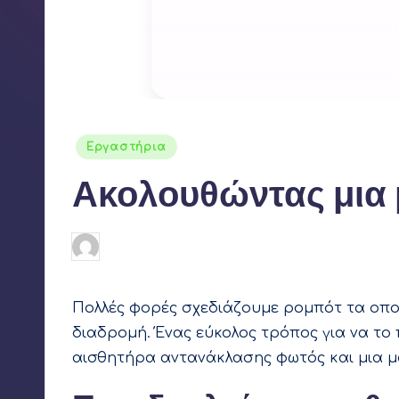
ε
ρ
Αναρτήθηκε
Εργαστήρια
σε
Ακολουθώντας μια
Γιάννης Αρβανιτάκης
16 Φεβρουαρίου 20
Συγγραφέας:
Πολλές φορές σχεδιάζουμε ρομπότ τα οπο
διαδρομή. Ένας εύκολος τρόπος για να το
αισθητήρα αντανάκλασης φωτός και μια μ