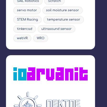
SAIL Robotics
Scratch
servo motor
soil moisture sensor
STEM Racing
temperature sensor
tinkercad
ultrasound sensor
webVR
WRO