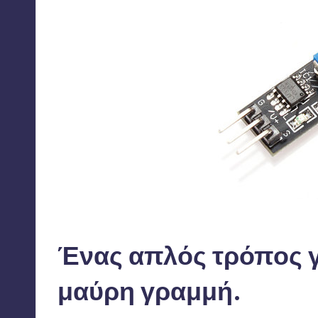
Ένας αισθητήρας αντανάκλασης φωτός για Arduino
Ένας απλός τρόπος γ
μαύρη γραμμή.