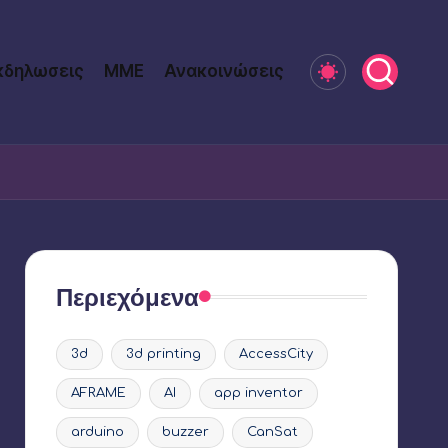
κδηλωσεις
ΜΜΕ
Ανακοινώσεις
Περιεχόμενα
3d
3d printing
AccessCity
AFRAME
AI
app inventor
arduino
buzzer
CanSat