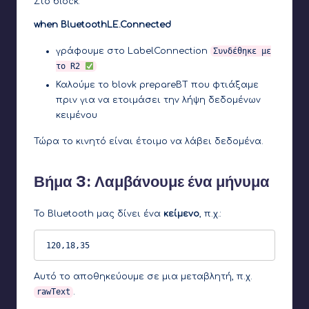
Στο block:
when BluetoothLE.Connected
γράφουμε στο LabelConnection
Συνδέθηκε με
το R2
Καλούμε το blovk prepareBT που φτιάξαμε
πριν για να ετοιμάσει την λήψη δεδομένων
κειμένου
Τώρα το κινητό είναι έτοιμο να λάβει δεδομένα.
Βήμα 3: Λαμβάνουμε ένα μήνυμα
Το Bluetooth μας δίνει ένα
κείμενο
, π.χ.:
120,18,35
Αυτό το αποθηκεύουμε σε μια μεταβλητή, π.χ.
rawText
.