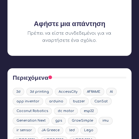
συζήτηση;
Αφήστε μια απάντηση
Πρέπει να είστε
συνδεδεμένοι
για να
αναρτήσετε ένα σχόλιο.
Περιεχόμενα
3d
3d printing
AccessCity
AFRAME
AI
app inventor
arduino
buzzer
CanSat
Coconut Robotics
dc motor
esp32
Generation Next
gps
GrowSimple
imu
ir sensor
JA Greece
led
Lego