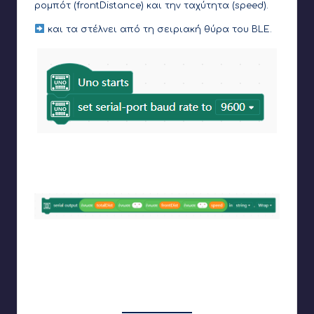
ρομπότ (frontDistance) και την ταχύτητα (speed).
και τα στέλνει από τη σειριακή θύρα του BLE.
Αρχικά πριν το “Για πάντα” θα πρέπει να
αρχικοποιήσουμε την σειριακή επικοινωνία (Bluetooth) και
να ορίσουμε την ταχύτητα. Την αφήνουμε στο 9600
Μέσα στο “Για πάντα” και ειδικότερα μέσα στο εαν που
υπολογίζουμε την ταχύτητα και την απόσταση και το οποίο
γίνεται κάθε δευτερόλεπτο βάζουμε την εντολή που
στέλνει κείμενο. Το κείμενο αποτελείται από τις
μεταβλητές μας χωρισμένες με κόμμα