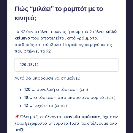
Πώς “μιλάει” το ρομπότ με το
κινητό;
Το R2 δεν στέλνει εικόνες ή κουμπιά. Στέλνει
απλό
κείμενο
που αποτελείται από γράμματα,
αριθμούς και σύμβολα. Παράδειγμα μηνύματος
που στέλνει το R2:
120,18,12
Αυτό θα μπορούσε να σημαίνει:
120
→ συνολική απόσταση (cm)
18
→ απόσταση από μπροστινό ρομπότ (cm)
12
→ ταχύτητα (cm/s)
Όλα μαζί στέλνονται
σαν μία πρόταση
, όχι σαν
τρία ξεχωριστά μηνύματα. Γιατί τα στέλνουμε όλα
μαζί;