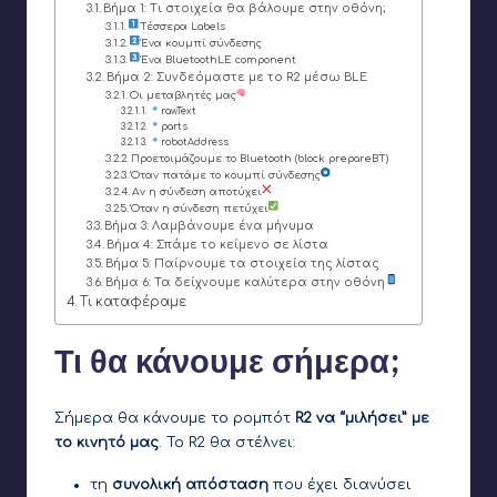
Βήμα 1: Τι στοιχεία θα βάλουμε στην οθόνη;
Τέσσερα Labels
Ένα κουμπί σύνδεσης
Ένα BluetoothLE component
Βήμα 2: Συνδεόμαστε με το R2 μέσω BLE
Οι μεταβλητές μας
rawText
parts
robotAddress
Προετοιμάζουμε το Bluetooth (block prepareBT)
Όταν πατάμε το κουμπί σύνδεσης
Αν η σύνδεση αποτύχει
Όταν η σύνδεση πετύχει
Βήμα 3: Λαμβάνουμε ένα μήνυμα
Βήμα 4: Σπάμε το κείμενο σε λίστα
Βήμα 5: Παίρνουμε τα στοιχεία της λίστας
Βήμα 6: Τα δείχνουμε καλύτερα στην οθόνη
Τι καταφέραμε
Τι θα κάνουμε σήμερα;
Σήμερα θα κάνουμε το ρομπότ
R2 να “μιλήσει” με
το κινητό μας
. Το R2 θα στέλνει:
τη
συνολική απόσταση
που έχει διανύσει