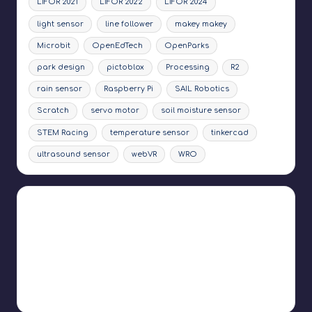
LIFOR 2021
LIFOR 2022
LIFOR 2024
light sensor
line follower
makey makey
Microbit
OpenEdTech
OpenParks
park design
pictoblox
Processing
R2
rain sensor
Raspberry Pi
SAIL Robotics
Scratch
servo motor
soil moisture sensor
STEM Racing
temperature sensor
tinkercad
ultrasound sensor
webVR
WRO