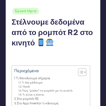
Αναρτήθηκε
Εργαστήρια
σε
Στέλνουμε δεδομένα
από το ρομπότ R2 στο
κινητό
Γιάννης Αρβανιτάκης
2 Ιανουαρίου 2026
Συγγραφέας:
Δεν υπάρχουν Σχόλια
Περιεχόμενα
Τι θα κάνουμε σήμερα;
Τι θα μάθουμε;
Υλικά
Πώς “μιλάει” το ρομπότ με το κινητό;
Τι είναι η λίστα;
Στο ρομπότ R2
Στο App Inventor: τι κάνουμε;