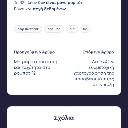
Το R2 πλέον
δεν είναι μόνο ρομπότ
.
Είναι και
πηγή δεδομένων
.
Ετικέτες:
app inventor
arduino
ble
R2
Τελευταία ενημέρωση στις 20 Ιανουαρίου 2026
Πλοήγηση
Προηγούμενο Άρθρο
Επόμενο Άρθρο
Μετράμε απόσταση
AccessCity:
δημοσιεύσεων
και ταχύτητα στο
Συμμετοχική
ρομπότ R2
χαρτογράφηση της
προσβασιμότητας
στην πόλη
Σχόλια
Δεν υπάρχουν ακόμη σχόλια. Γιατί δεν ξεκινάτε τη