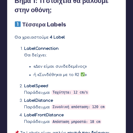
Βήμα 1: Τι στοιχεία θα βάλουμε
στην οθόνη;
Τέσσερα Labels
Θα χρειαστούμε
4 Label
:
LabelConnection
Θα δείχνει:
«Δεν είμαι συνδεδεμένος»
ή «Συνδέθηκα με το R2
»
LabelSpeed
Παράδειγμα:
Ταχύτητα: 12 cm/s
LabelDistance
Παράδειγμα:
Συνολική απόσταση: 120 cm
LabelFrontDistance
Παράδειγμα:
Απόσταση μπροστά: 18 cm
Τα Labels είναι απλώς
κουτιά που δείχνουν