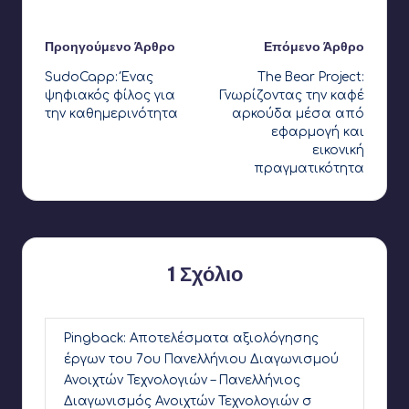
Τελευταία ενημέρωση στις 31 Ιουλίου 2026
Πλοήγηση
Προηγούμενο Άρθρο
Επόμενο Άρθρο
SudoCapp: Ένας
The Bear Project:
δημοσιεύσεων
ψηφιακός φίλος για
Γνωρίζοντας την καφέ
την καθημερινότητα
αρκούδα μέσα από
εφαρμογή και
εικονική
πραγματικότητα
1 Σχόλιο
Pingback:
Αποτελέσματα αξιολόγησης
έργων του 7ου Πανελλήνιου Διαγωνισμού
Ανοιχτών Τεχνολογιών – Πανελλήνιος
Διαγωνισμός Ανοιχτών Τεχνολογιών σ