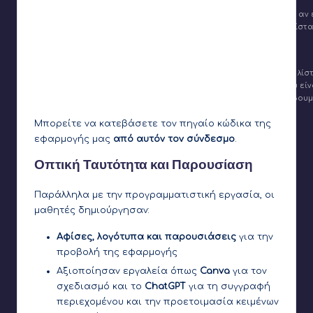
Όταν πατάμε σε κάποιο από τα checkboxes φίλτρων ελέγχουμε αν εί
τσουλήθρες) ενώ σε αντίθετη περίπτωση αφαιρούμε από την λίστα 
Όταν πατάμε το πλήκτρο εφαρμογή των φίλτρων ελέγχουμε την λίστ
marker. Αν δεν είναι άδεια ελέγχουμε μία μία όλες τις λέξεις που ε
marker την περιλαμβάνει τότε τον εμφανίζουμε αλλιώς τον κρύβουμ
Μπορείτε να κατεβάσετε τον πηγαίο κώδικα της
εφαρμογής μας
από αυτόν τον σύνδεσμο
.
Οπτική Ταυτότητα και Παρουσίαση
Παράλληλα με την προγραμματιστική εργασία, οι
μαθητές δημιούργησαν:
Αφίσες, λογότυπα και παρουσιάσεις
για την
προβολή της εφαρμογής
Αξιοποίησαν εργαλεία όπως
Canva
για τον
σχεδιασμό και το
ChatGPT
για τη συγγραφή
περιεχομένου και την προετοιμασία κειμένων