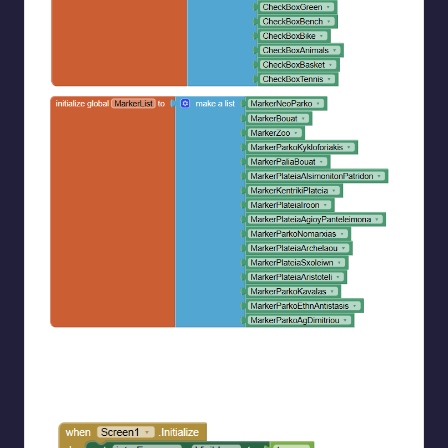
Αρχικά δημιουργούμε 3 λίστες. Μία άδεια με τα
ενεργοποιημένα φίλτρα, μία η οποία περιλαμβάνει όλα τα
checkboxes και μία που περιλαμβάνει όλα τα markers