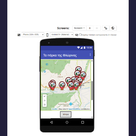
Η εφαρμογή διαθέτει μία οθόνη μόνο η οποία είναι
χωρισμένη σε 3 μέρη (αναμονή GPS, χάρτης, φίλτρα) με την
χρήση horizontal arrangements