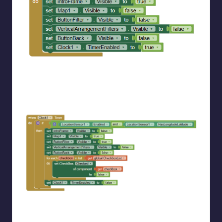
Όταν ξεκινάει η εφαρμογή εμφανίζουμε την εικόνα
εισαγωγής και κρύβουμε τα άλλα μέρη της οθόνης ενώ
ενεργοποιούμε και το ρολόι το οποίο θα ελέγχει αν
πιάσαμε σήμα GPS
Σε κάθε χτύπο του ρολογιού ελέγχουμε αν ο αισθητήρας
GPS είναι ενεργοποιημένες και έχει πάρει σήμα και τότε