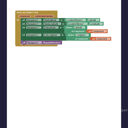
βρίσκεται αυτός και κρύβουμε τα φίλτρα
Κάθε φορά που πατάμε κάποιον marker εκτός από το να
εμφανίσουμε τις πληροφορίες (enable infobox) ζητάμε από
το component navigation να υπολογίσει την διαδρομή που
πρέπει να κάνουμε μέχρι τον συγκεκριμένο marker
Όταν λάβουμε τις οδηγίες τις εμφανίζουμε σε μια γραμμή
Όταν πατηθεί το πλήκτρο “Καθαρισμός” στα φίλτρα τότε απενεργ
όλα τα checkboxes φίλτρων