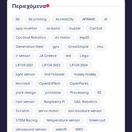
Περιεχόμενα
3d
3d printing
AccessCity
AFRAME
AI
app inventor
arduino
buzzer
CanSat
Coconut Robotics
dc motor
esp32
Generation Next
gps
GrowSimple
imu
ir sensor
JA Greece
led
Lego
LIFOR 2021
LIFOR 2022
LIFOR 2024
light sensor
line follower
makey makey
Microbit
OpenEdTech
OpenParks
park design
pictoblox
Processing
R2
rain sensor
Raspberry Pi
SAIL Robotics
Scratch
servo motor
soil moisture sensor
STEM Racing
temperature sensor
tinkercad
ultrasound sensor
webVR
WRO