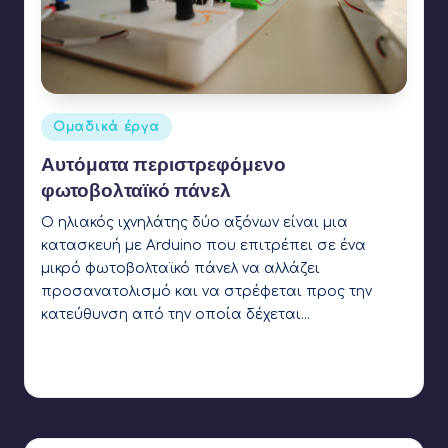
Αναρτήθηκε
Ομαδικά έργα
σε
Αυτόματα περιστρεφόμενο
φωτοβολταϊκό πάνελ
Ο ηλιακός ιχνηλάτης δύο αξόνων είναι μια
κατασκευή με Arduino που επιτρέπει σε ένα
μικρό φωτοβολταϊκό πάνελ να αλλάζει
προσανατολισμό και να στρέφεται προς την
κατεύθυνση από την οποία δέχεται…
Γιάννης Αρβανιτάκης
3 Απριλίου 2018
Συγγραφέας:
Ετικέτες:
3d printing
,
arduino
,
light sensor
,
potentiometer
,
servo
motor
,
solar panel