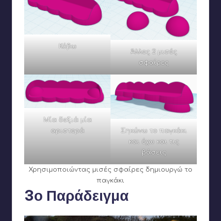
Κόβω
Άλλες 2 μισές
σφαίρες
Μία δεξιά μία
Σηκώνω το παγκάκι
αριστερά
και έχω και τις
βάσεις
Χρησιμοποιώντας μισές σφαίρες δημιουργώ το
παγκάκι
3ο Παράδειγμα