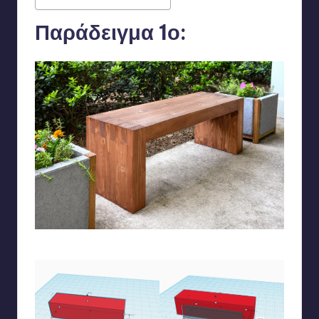
Παράδειγμα 1ο:
Ξεκινάμε από μια πολύ απλή ιδέα