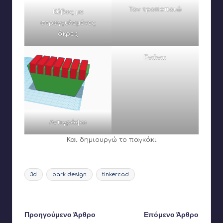
Τον τροποποιώ
Κύβος με
στρογγυλεμένες
άκρες
Ενώνω
Αντιγράφω
Και δημιουργώ το παγκάκι
Ετικέτες:
3d
park design
tinkercad
Τελευταία ενημέρωση στις 14 Δεκεμβρίου 2024
Πλοήγηση
Προηγούμενο Άρθρο
Επόμενο Άρθρο