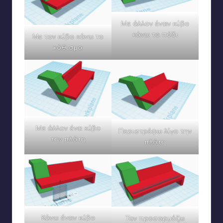
Με άλλον έναν κύβο
κάνω το πόδι
Με τον κύβο κάνω το
κάθισμα
Με άλλον ένα κύβο
Περιστρέφω λίγο την
την πλάτη
πλάτη
Κάνω έναν κύβο
Τον προσαρμόζω