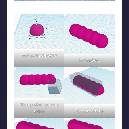
Ξεκινάω από αυτή την περίεργη ιδέα
Μια μισή σφαίρα
Αντιγράφω
Ένας κύβος για να
Τα τακτοποιώ
κόψω