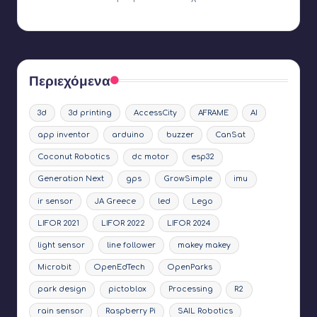
Περιεχόμενα
3d
3d printing
AccessCity
AFRAME
AI
app inventor
arduino
buzzer
CanSat
Coconut Robotics
dc motor
esp32
Generation Next
gps
GrowSimple
imu
ir sensor
JA Greece
led
Lego
LIFOR 2021
LIFOR 2022
LIFOR 2024
light sensor
line follower
makey makey
Microbit
OpenEdTech
OpenParks
park design
pictoblox
Processing
R2
rain sensor
Raspberry Pi
SAIL Robotics