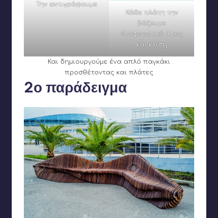
Την αντιγράφουμε
Κάθε πλάτη την
βάζουμε
διαφορετικό ύψος
και κλίση
Και δημιουργούμε ένα απλό παγκάκι
προσθέτοντας και πλάτες
2ο παράδειγμα