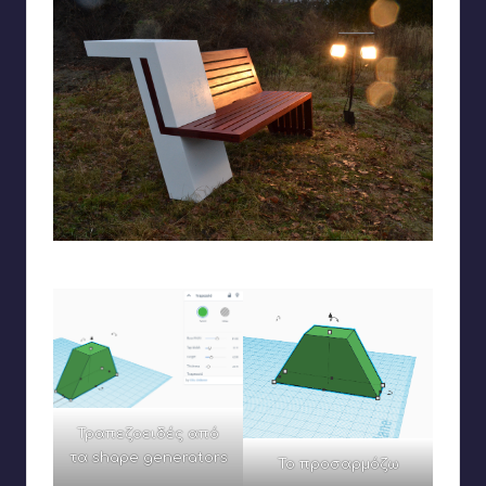
Ξεκινάω από αυτήν την ιδέα
Τραπεζοειδές από
τα shape generators
Το προσαρμόζω