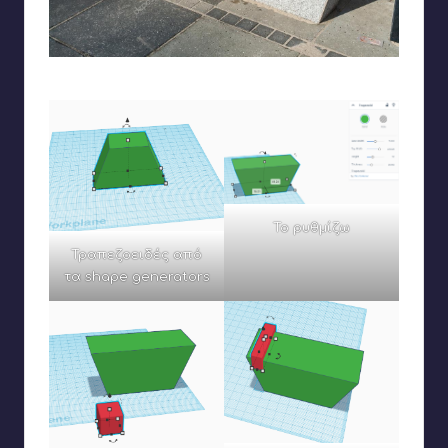
Ξεκινάω από αυτή την ιδέα
Το ρυθμίζω
Τραπεζοειδές από
τα shape generators