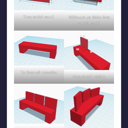
Ένα απλό κουτί
Κόβουμε με άλλο ένα
απλό κουτί
Το βασικό παγκάκι
Μια απλή πλάτη