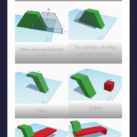
Του αλλάζω μέγεθος
Κάνω ένα αντίγραφο
και το μετακινώ
και το κάνω τρύπα
Κύβος
Κόβω