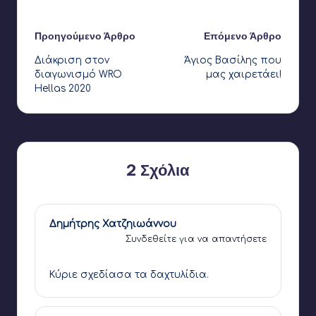
Τελευταία ενημέρωση στις 15 Απριλίου 2022
Πλοήγηση
Προηγούμενο Άρθρο
Επόμενο Άρθρο
Διάκριση στον
Άγιος Βασίλης που
δημοσιεύσεων
διαγωνισμό WRO
μας χαιρετάει!
Hellas 2020
2 Σχόλια
Δημήτρης Χατζηιωάννου
Συνδεθείτε για να απαντήσετε
25 Μαρτίου 2020,
22:42
Κύριε σχεδίασα τα δαχτυλίδια.