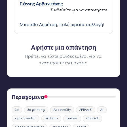
Γιάννης Αρβανιτάκης
Συνδεθείτε για να απαντήσετε
26 Μαρτίου 2020,
01:32
Μπράβο Δημήτρη, πολύ ωραία συλλογή!
Αφήστε μια απάντηση
Πρέπει να είστε
συνδεδεμένοι
για να
αναρτήσετε ένα σχόλιο.
Περιεχόμενα
3d
3d printing
AccessCity
AFRAME
AI
app inventor
arduino
buzzer
CanSat