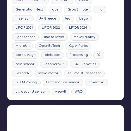
Coconut Robotics
dc motor
esp32
Generation Next
gps
GrowSimple
imu
ir sensor
JA Greece
led
Lego
LIFOR 2021
LIFOR 2022
LIFOR 2024
light sensor
line follower
makey makey
Microbit
OpenEdTech
OpenParks
park design
pictoblox
Processing
R2
rain sensor
Raspberry Pi
SAIL Robotics
Scratch
servo motor
soil moisture sensor
STEM Racing
temperature sensor
tinkercad
ultrasound sensor
webVR
WRO