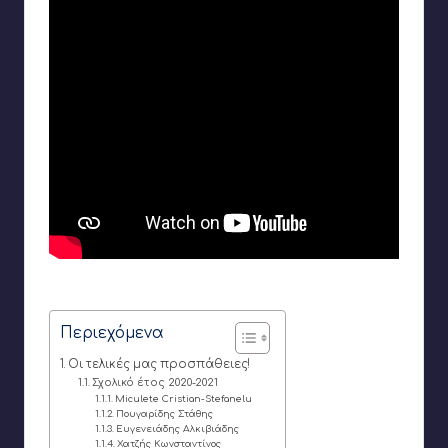
Σχεδιάζοντας κοσμήματα στο TinkerCAD
Περιεχόμενα
Οι τελικές μας προσπάθειες!
Σχολικό έτος 2020-2021
Miculete Cristian-Stefanelu
Πουγαρίδης Στάθης
Ευγενειάδης Αλκιβιάδης
Χατζής Κωνσταντίνος