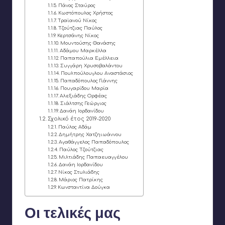
Πάνος Σταύρος
Κωστόπουλος Χρήστος
Τραϊανού Νίκος
Τζούτζιας Παύλος
Κερτσάνης Νίκος
Μουντούσης Θανάσης
Αδάμου Μαρκέλλα
Παπαπούλια Εμέλλεια
Συγγάρη Χρυσοβαλάντου
Πουλπούλουγλου Αναστάσιος
Παπαδόπουλος Γιάννης
Πουγαρίδου Μαρία
Αλεξιάδης Ορφέας
Σιάλτσης Γεώργιος
Δανάη Ιορδανίδου
Σχολικό έτος 2019-2020
Παύλος Αδάμ
Δημήτρης Χατζηιωάννου
Αγαθάγγελος Παπαδόπουλος
Παύλος Τζούτζιας
Μιλτιάδης Παπαευαγγέλου
Δανάη Ιορδανίδου
Νίκος Στυλιάδης
Μάριος Πατρίκης
Κωνσταντίνα Δούγκα
Οι τελικές μας