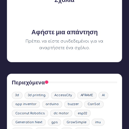
Δεν υπάρχουν ακόμη σχόλια. Γιατί δεν ξεκινάτε τη
συζήτηση;
Αφήστε μια απάντηση
Πρέπει να είστε
συνδεδεμένοι
για να
αναρτήσετε ένα σχόλιο.
Περιεχόμενα
3d
3d printing
AccessCity
AFRAME
AI
app inventor
arduino
buzzer
CanSat
Coconut Robotics
dc motor
esp32
Generation Next
gps
GrowSimple
imu