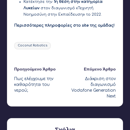
Κατέκτησε την
1η θέση στην κατηγορία
Λυκείων
στον διαγωνισμό «Τεχνητή
Νοημοσύνη στην Εκπαίδευση»
το 2022.
Περισσότερες πληροφορίες στο site της ομάδας!
Ετικέτες:
Coconut Robotics
Τελευταία ενημέρωση στις 2 Αυγούστου 2026
Πλοήγηση
Προηγούμενο Άρθρο
Επόμενο Άρθρο
Πως ελέγχουμε την
Διάκριση στον
δημοσιεύσεων
καθαρότητα του
διαγωνισμό
νερού;
Vodafone Generation
Next
Σχόλια