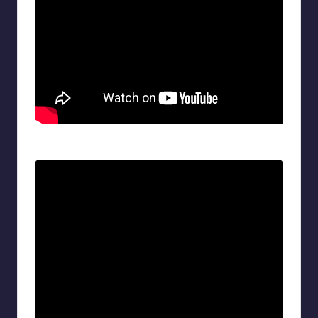
Σύνδεση LED στο Arduino