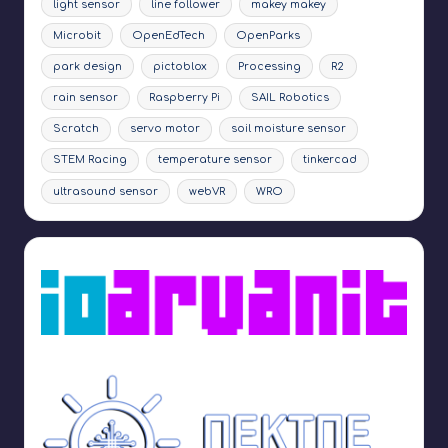
light sensor
line follower
makey makey
Microbit
OpenEdTech
OpenParks
park design
pictoblox
Processing
R2
rain sensor
Raspberry Pi
SAIL Robotics
Scratch
servo motor
soil moisture sensor
STEM Racing
temperature sensor
tinkercad
ultrasound sensor
webVR
WRO