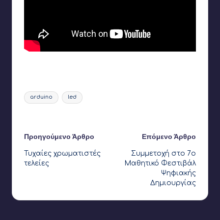
Πως επιλέγουμε αντιστάσεις για τα κυκλώματα μας
Ετικέτες:
arduino
led
Τελευταία ενημέρωση στις 26 Αυγούστου 2024
Πλοήγηση
Προηγούμενο Άρθρο
Επόμενο Άρθρο
Τυχαίες χρωματιστές
Συμμετοχή στο 7ο
δημοσιεύσεων
τελείες
Μαθητικό Φεστιβάλ
Ψηφιακής
Δημιουργίας