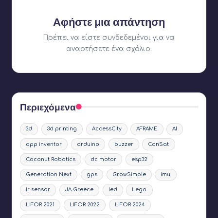
Αφήστε μια απάντηση
Πρέπει να είστε
συνδεδεμένοι
για να
αναρτήσετε ένα σχόλιο.
Περιεχόμενα
3d
3d printing
AccessCity
AFRAME
AI
app inventor
arduino
buzzer
CanSat
Coconut Robotics
dc motor
esp32
Generation Next
gps
GrowSimple
imu
ir sensor
JA Greece
led
Lego
LIFOR 2021
LIFOR 2022
LIFOR 2024