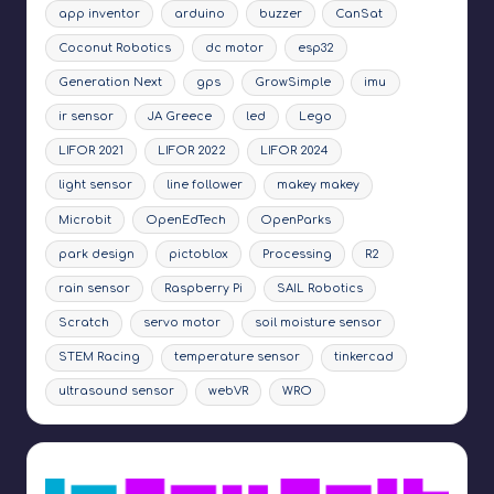
app inventor
arduino
buzzer
CanSat
Coconut Robotics
dc motor
esp32
Generation Next
gps
GrowSimple
imu
ir sensor
JA Greece
led
Lego
LIFOR 2021
LIFOR 2022
LIFOR 2024
light sensor
line follower
makey makey
Microbit
OpenEdTech
OpenParks
park design
pictoblox
Processing
R2
rain sensor
Raspberry Pi
SAIL Robotics
Scratch
servo motor
soil moisture sensor
STEM Racing
temperature sensor
tinkercad
ultrasound sensor
webVR
WRO