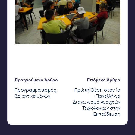
Εκπαιδευτικό πρόγραμμα Νανόκοσμος στο Noesis
Τελευταία ενημέρωση στις 14 Ιουνίου 2021
Πλοήγηση
Προηγούμενο Άρθρο
Επόμενο Άρθρο
Προγραμματισμός
Πρώτη Θέση στον 1ο
δημοσιεύσεων
3Δ αντικειμένων
Πανελλήνιο
Διαγωνισμό Ανοιχτών
Τεχνολογιών στην
Εκπαίδευση