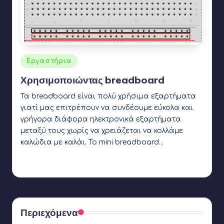
Αναρτήθηκε
Εργαστήρια
σε
Χρησιμοποιώντας breadboard
Τα breadboard είναι πολύ χρήσιμα εξαρτήματα
γιατί μας επιτρέπουν να συνδέουμε εύκολα και
γρήγορα διάφορα ηλεκτρονικά εξαρτήματα
μεταξύ τους χωρίς να χρειάζεται να κολλάμε
καλώδια με καλάι. Το mini breadboard…
Γιάννης Αρβανιτάκης
3 Νοεμβρίου 2019
Συγγραφέας:
Ετικέτες:
arduino
,
breadboard
Περιεχόμενα