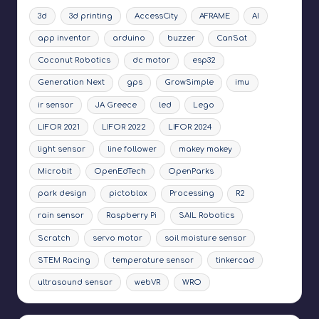
3d
3d printing
AccessCity
AFRAME
AI
app inventor
arduino
buzzer
CanSat
Coconut Robotics
dc motor
esp32
Generation Next
gps
GrowSimple
imu
ir sensor
JA Greece
led
Lego
LIFOR 2021
LIFOR 2022
LIFOR 2024
light sensor
line follower
makey makey
Microbit
OpenEdTech
OpenParks
park design
pictoblox
Processing
R2
rain sensor
Raspberry Pi
SAIL Robotics
Scratch
servo motor
soil moisture sensor
STEM Racing
temperature sensor
tinkercad
ultrasound sensor
webVR
WRO