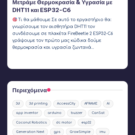
Μετράμε Θερμοκρασία & Υγρασία με
DHT11 και ESP32-C6
Τι θα μάθουμε Σε αυτό το εργαστήριο θα:
γνωρίσουμε τον αισθητήρα DHT11 τον
συνδέσουμε σε πλακέτα FireBeetle 2 ESP32-C6
γράψουμε τον πρώτο μας κώδικα δούμε
θερμοκρασία και υγρασία ζωντανά…
Γιάννης Αρβανιτάκης
4 Φεβρουαρίου 2026
Συγγραφέας:
Ετικέτες:
DHT11
,
esp32
,
GrowSimple
Περιεχόμενα
3d
3d printing
AccessCity
AFRAME
AI
app inventor
arduino
buzzer
CanSat
Coconut Robotics
dc motor
esp32
Generation Next
gps
GrowSimple
imu