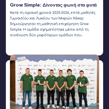
σε
Grow Simple: Δίνοντας φωνή στα φυτά
Κατά τη σχολική χρονιά 2025–2026, επτά μαθητές
Γυμνασίου και Λυκείου των Μικρών Χάκερ
δημιούργησαν τη μαθητική επιχείρηση Grow
Simple. Η ομάδα σχηματίστηκε μέσα από τη
συνένωση δύο μικρότερων ομάδων που…
Γιάννης Αρβανιτάκης
1 Αυγούστου 2026
Συγγραφέας:
Ετικέτες:
AI
,
bluetooth
,
esp32
,
GrowSimple
,
led
,
soil moisture sensor
,
temperature sensor