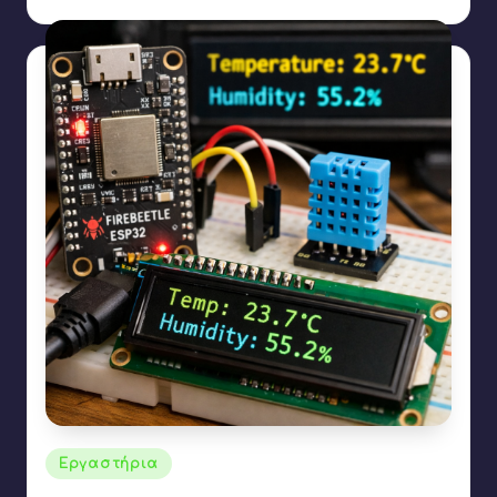
Αναρτήθηκε
Εργαστήρια
σε