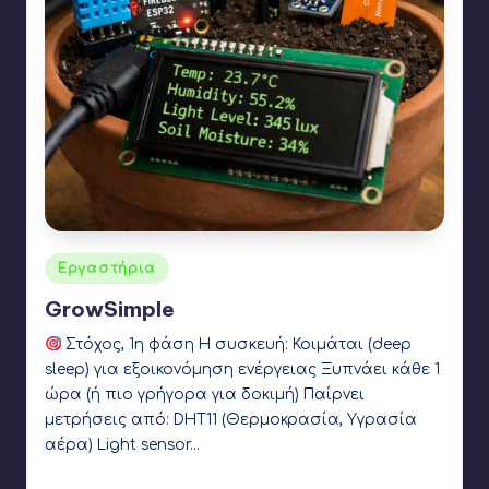
Αναρτήθηκε
Εργαστήρια
σε
GrowSimple
Στόχος, 1η φάση Η συσκευή: Κοιμάται (deep
sleep) για εξοικονόμηση ενέργειας Ξυπνάει κάθε 1
ώρα (ή πιο γρήγορα για δοκιμή) Παίρνει
μετρήσεις από: DHT11 (Θερμοκρασία, Υγρασία
αέρα) Light sensor…
Γιάννης Αρβανιτάκης
4 Φεβρουαρίου 2026
Συγγραφέας:
Ετικέτες: