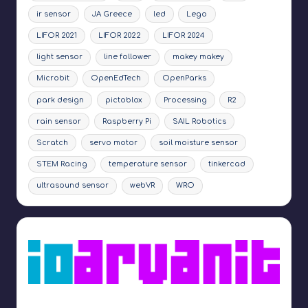
ir sensor
JA Greece
led
Lego
LIFOR 2021
LIFOR 2022
LIFOR 2024
light sensor
line follower
makey makey
Microbit
OpenEdTech
OpenParks
park design
pictoblox
Processing
R2
rain sensor
Raspberry Pi
SAIL Robotics
Scratch
servo motor
soil moisture sensor
STEM Racing
temperature sensor
tinkercad
ultrasound sensor
webVR
WRO