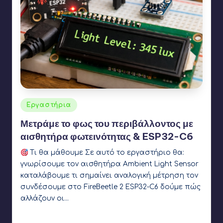
Αναρτήθηκε
Εργαστήρια
σε
Μετράμε το φως του περιβάλλοντος με
αισθητήρα φωτεινότητας & ESP32-C6
Τι θα μάθουμε Σε αυτό το εργαστήριο θα:
γνωρίσουμε τον αισθητήρα Ambient Light Sensor
καταλάβουμε τι σημαίνει αναλογική μέτρηση τον
συνδέσουμε στο FireBeetle 2 ESP32-C6 δούμε πώς
αλλάζουν οι…
Γιάννης Αρβανιτάκης
4 Φεβρουαρίου 2026
Συγγραφέας:
Ετικέτες:
esp32
,
GrowSimple
,
light sensor