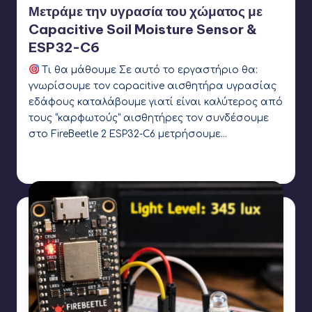
Μετράμε την υγρασία του χώματος με
Capacitive Soil Moisture Sensor &
ESP32-C6
Τι θα μάθουμε Σε αυτό το εργαστήριο θα:
γνωρίσουμε τον capacitive αισθητήρα υγρασίας
εδάφους καταλάβουμε γιατί είναι καλύτερος από
τους “καρφωτούς” αισθητήρες τον συνδέσουμε
στο FireBeetle 2 ESP32-C6 μετρήσουμε…
Γιάννης Αρβανιτάκης
4 Φεβρουαρίου 2026
Συγγραφέας:
Ετικέτες:
esp32
,
GrowSimple
,
soil moisture sensor