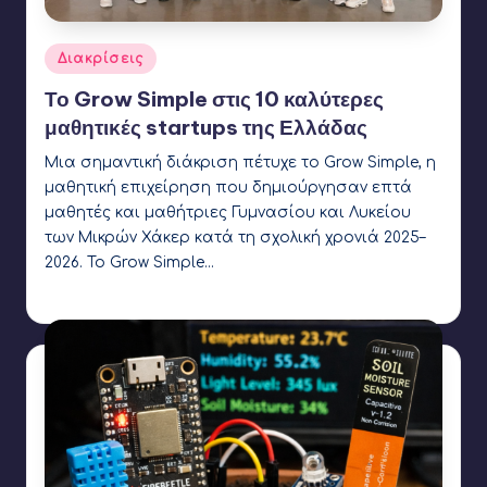
Αναρτήθηκε
Διακρίσεις
σε
Το Grow Simple στις 10 καλύτερες
μαθητικές startups της Ελλάδας
Μια σημαντική διάκριση πέτυχε το Grow Simple, η
μαθητική επιχείρηση που δημιούργησαν επτά
μαθητές και μαθήτριες Γυμνασίου και Λυκείου
των Μικρών Χάκερ κατά τη σχολική χρονιά 2025–
2026. Το Grow Simple…
Ετικέτες:
GrowSimple
Γιάννης Αρβανιτάκης
17 Μαΐου 2026
Συγγραφέας: