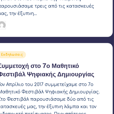
παρουσιάσαμε τρεις από τις κατασκευές
μας, την έξυπνη…
Γιάννης Αρβανιτάκης
1 Ιουνίου 2017
υγγραφέας:
Αναρτήθηκε
Εκδηλωσεις
σε
Συμμετοχή στο 7ο Μαθητικό
Φεστιβάλ Ψηφιακής Δημιουργίας
Τον Απρίλιο του 2017 συμμετείχαμε στο 7ο
Μαθητικό Φεστιβάλ Ψηφιακής Δημιουργίας.
Στο Φεστιβάλ παρουσιάσαμε δύο από τις
κατασκευές μας, την έξυπνη λάμπα και τον