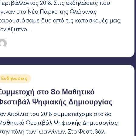
Περιβάλλοντος 2018. Στις εκδηλώσεις που
έγιναν στο Νέο Πάρκο της Φλώρινας
παρουσιάσαμε δυο από τις κατασκευές μας,
τον έξυπνο…
Γιάννης Αρβανιτάκης
8 Ιουνίου 2018
υγγραφέας:
Αναρτήθηκε
Εκδηλωσεις
σε
Συμμετοχή στο 8ο Μαθητικό
Φεστιβάλ Ψηφιακής Δημιουργίας
Τον Απρίλιο του 2018 συμμετείχαμε στο 8ο
Μαθητικό Φεστιβάλ Ψηφιακής Δημιουργίας
στην πόλη των Ιωαννίνων. Στο Φεστιβάλ