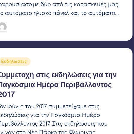
παρουσιάσαμε δύο από τις κατασκευές μας,
το αυτόματο ηλιακό πάνελ και το αυτόματο…
Γιάννης Αρβανιτάκης
25 Απριλίου 2018
υγγραφέας:
Αναρτήθηκε
Εκδηλωσεις
σε
Συμμετοχή στις εκδηλώσεις για την
Παγκόσμια Ημέρα Περιβάλλοντος
2017
Τον Ιούνιο του 2017 συμμετείχαμε στις
εκδηλώσεις για την Παγκόσμια Ημέρα
Περιβάλλοντος 2017. Στις εκδηλώσεις που
έγιναν στο Νέο Πάρκο της Φλώρινας