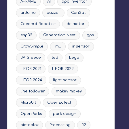
AFRAME
AI
app inventor
arduino
buzzer
CanSat
Coconut Robotics
dc motor
esp32
Generation Next
gps
GrowSimple
imu
ir sensor
JA Greece
led
Lego
LIFOR 2021
LIFOR 2022
LIFOR 2024
light sensor
line follower
makey makey
Microbit
OpenEdTech
OpenParks
park design
pictoblox
Processing
R2