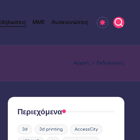
κδηλωσεις
ΜΜΕ
Ανακοινώσεις
Αρχική
Εκδηλωσεις
Περιεχόμενα
3d
3d printing
AccessCity