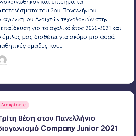
Ανακοινώθηκαν και επίσημα τα
αποτελέσματα του 3ου Πανελλήνιου
Διαγωνισμού Ανοιχτών τεχνολογιών στην
εκπαίδευση για το σχολικό έτος 2020-2021 και
ο όμιλος μας διαθέτει για ακόμα μια φορά
μαθητικές ομάδες που…
Γιάννης Αρβανιτάκης
10 Νοεμβρίου 2021
υγγραφέας:
Ετικέτες:
Coconut Robotics
,
LIFOR 2021
,
OpenEdTech
,
SAIL
Robotics
Αναρτήθηκε
Διακρίσεις
σε
Τρίτη θέση στον Πανελλήνιο
διαγωνισμό Company Junior 2021