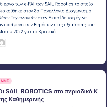
Το έργο των e-FAI των SAIL Robotics το οποίο
διακρίθηκε στον 3ο Πανελλήνιο Διαγωνισμό
Νέων Τεχνολογιών στην Εκπαίδευση έγινε
αντικείμενο των θεμάτων στις εξετάσεις του
Μαΐου 2022 για το Κρατικό…
Γιάννης Αρβανιτάκης
7 Ιουνίου 2022
υγγραφέας:
Ετικέτες:
SAIL Robotics
Αναρτήθηκε
ΜΜΕ
σε
Οι SAIL ROBOTICS στο περιοδικό Κ
της Καθημερινής