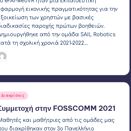
Το eFAI-webVR ήταν μια εκπαιδευτική
εφαρμογή εικονικής πραγματικότητας για την
εξοικείωση των χρηστών με βασικές
διαδικασίες παροχής πρώτων βοηθειών.
Δημιουργήθηκε από την ομάδα SAIL Robotics
κατά τη σχολική χρονιά 2021–2022…
Γιάννης Αρβανιτάκης
5 Φεβρουαρίου 2022
υγγραφέας:
Ετικέτες:
AFRAME
,
SAIL Robotics
,
webVR
Αναρτήθηκε
Διακρίσεις
σε
Συμμετοχή στην FOSSCOMM 2021
Μαθητές και μαθήτριες από τις ομάδες μας
που διακρίθηκαν στον 3ο Πανελλήνιο