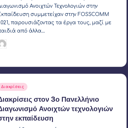
Διαγωνισμό Ανοιχτών Τεχνολογιών στην
Εκπαίδευση συμμετείχαν στην FOSSCOMM
2021, παρουσιάζοντας τα έργα τους, μαζί με
παιδιά από άλλα…
Γιάννης Αρβανιτάκης
15 Νοεμβρίου 2021
υγγραφέας:
Ετικέτες:
Coconut Robotics
,
LIFOR 2021
,
OpenEdTech
,
SAIL
Robotics
Αναρτήθηκε
Διακρίσεις
σε
Διακρίσεις στον 3ο Πανελλήνιο
Διαγωνισμό Ανοιχτών τεχνολογιών
στην εκπαίδευση