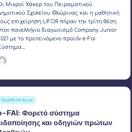
Οι Μικροί Χάκερ του Πειραματικού
Δημοτικού Σχολείου Φλώρινας και η μαθητική
τους επιχείρηση LIFOR πήραν την τρίτη θέση
στον πανελλήνιο διαγωνισμό Company Junior
2021 με το προτεινόμενο προϊόν e-Fai
Σύστημα…
Γιάννης Αρβανιτάκης
12 Ιουνίου 2021
υγγραφέας:
Ετικέτες:
JA Greece
,
LIFOR 2021
,
SAIL Robotics
Αναρτήθηκε
Ομαδικά έργα
σε
e-FAI: Φορετό σύστημα
ειδοποίησης και οδηγιών πρώτων