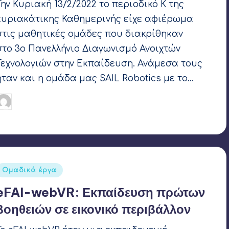
Την Κυριακή 13/2/2022 το περιοδικό Κ της
κυριακάτικης Καθημερινής είχε αφιέρωμα
στις μαθητικές ομάδες που διακρίθηκαν
στο 3ο Πανελλήνιο Διαγωνισμό Ανοιχτών
Τεχνολογιών στην Εκπαίδευση. Ανάμεσα τους
ήταν και η ομάδα μας SAIL Robotics με το…
Γιάννης Αρβανιτάκης
16 Φεβρουαρίου 2022
υγγραφέας:
Ετικέτες:
OpenEdTech
,
SAIL Robotics
Αναρτήθηκε
Ομαδικά έργα
σε
eFAI-webVR: Εκπαίδευση πρώτων
βοηθειών σε εικονικό περιβάλλον