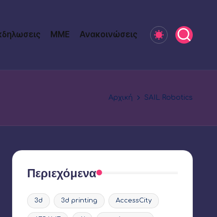
κδηλωσεις
ΜΜΕ
Ανακοινώσεις
Αρχική
SAIL Robotics
Περιεχόμενα
3d
3d printing
AccessCity