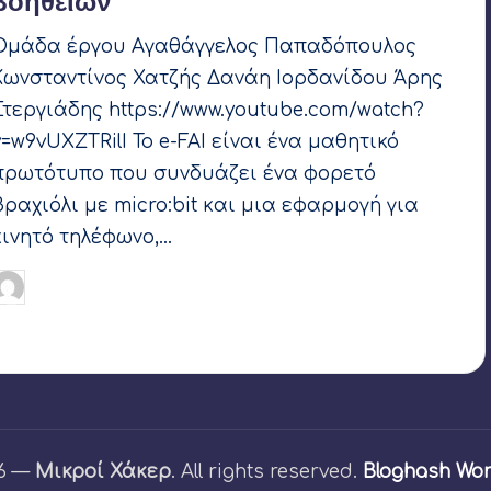
βοηθειών
Ομάδα έργου Αγαθάγγελος Παπαδόπουλος
Κωνσταντίνος Χατζής Δανάη Ιορδανίδου Άρης
Στεργιάδης https://www.youtube.com/watch?
v=w9vUXZTRilI Το e-FAI είναι ένα μαθητικό
πρωτότυπο που συνδυάζει ένα φορετό
βραχιόλι με micro:bit και μια εφαρμογή για
κινητό τηλέφωνο,…
Γιάννης Αρβανιτάκης
16 Μαρτίου 2021
υγγραφέας:
Ετικέτες:
app inventor
,
JA Greece
,
LIFOR 2021
,
Microbit
,
OpenEdTech
,
SAIL Robotics
26 —
Μικροί Χάκερ
. All rights reserved.
Bloghash Wo