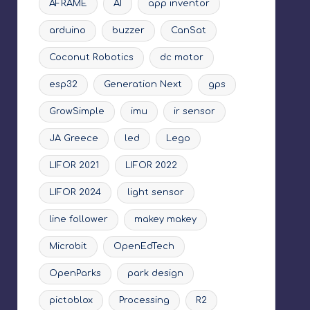
AFRAME
AI
app inventor
arduino
buzzer
CanSat
Coconut Robotics
dc motor
esp32
Generation Next
gps
GrowSimple
imu
ir sensor
JA Greece
led
Lego
LIFOR 2021
LIFOR 2022
LIFOR 2024
light sensor
line follower
makey makey
Microbit
OpenEdTech
OpenParks
park design
pictoblox
Processing
R2