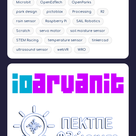
Microbit
OpenEdTech
OpenParks
park design
pictoblox
Processing
R2
rain sensor
Raspberry Pi
SAIL Robotics
Scratch
servo motor
soil moisture sensor
STEM Racing
temperature sensor
tinkercad
ultrasound sensor
webVR
WRO