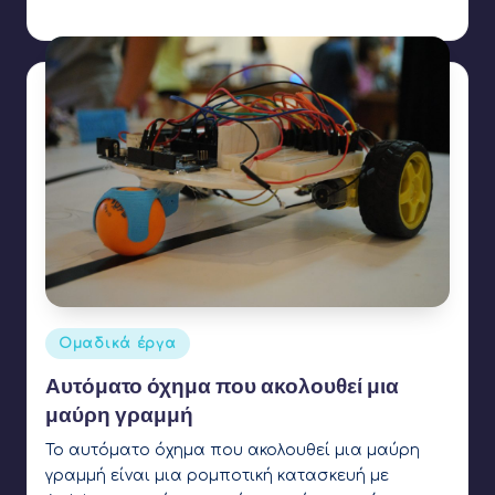
Συγγραφέας:
Ετικέτες:
light sensor
,
line follower
Αναρτήθηκε
Ομαδικά έργα
σε
Αυτόματο όχημα που ακολουθεί μια
μαύρη γραμμή
Το αυτόματο όχημα που ακολουθεί μια μαύρη
γραμμή είναι μια ρομποτική κατασκευή με