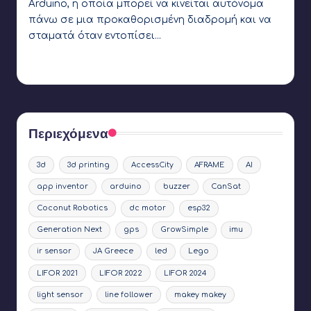
Arduino, η οποία μπορεί να κινείται αυτόνομα
πάνω σε μια προκαθορισμένη διαδρομή και να
σταματά όταν εντοπίσει…
Γιάννης Αρβανιτάκης
2 Απριλίου 2018
Συγγραφέας:
Ετικέτες:
arduino
,
dc motor
,
ir sensor
,
line follower
Περιεχόμενα
3d
3d printing
AccessCity
AFRAME
AI
app inventor
arduino
buzzer
CanSat
Coconut Robotics
dc motor
esp32
Generation Next
gps
GrowSimple
imu
ir sensor
JA Greece
led
Lego
LIFOR 2021
LIFOR 2022
LIFOR 2024
light sensor
line follower
makey makey