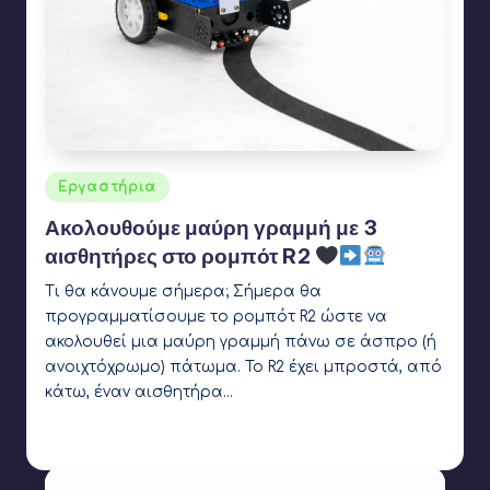
Αναρτήθηκε
Εργαστήρια
σε
Ακολουθούμε μαύρη γραμμή με 3
αισθητήρες στο ρομπότ R2
Τι θα κάνουμε σήμερα; Σήμερα θα
προγραμματίσουμε το ρομπότ R2 ώστε να
ακολουθεί μια μαύρη γραμμή πάνω σε άσπρο (ή
ανοιχτόχρωμο) πάτωμα. Το R2 έχει μπροστά, από
κάτω, έναν αισθητήρα…
Γιάννης Αρβανιτάκης
24 Δεκεμβρίου 2025
Συγγραφέας:
Ετικέτες:
arduino
,
dc motor
,
ir sensor
,
line follower
,
R2