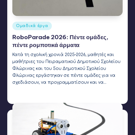
Αναρτήθηκε
Ομαδικά έργα
σε
RoboParade 2026: Πέντε ομάδες,
πέντε ρομποτικά άρματα
Κατά τη σχολική χρονιά 2025–2026, μαθητές και
μαθήτριες του Πειραματικού Δημοτικού Σχολείου
Φλώρινας και του 5ου Δημοτικού Σχολείου
Φλώρινας εργάστηκαν σε πέντε ομάδες για να
σχεδιάσουν, να προγραμματίσουν και να…
Γιάννης Αρβανιτάκης
28 Φεβρουαρίου 2026
Συγγραφέας:
Ετικέτες:
line follower
,
R2
,
RoboParade