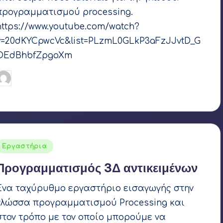
προγραμματισμού processing.
https://www.youtube.com/watch?
v=20dKYCpwcVc&list=PLzmL0GLkP3aFzJJvtD_G
OEdBhbfZpgoXm
Γιάννης Αρβανιτάκης
27 Απριλίου 2021
υγγραφέας:
Ετικέτες:
Processing
Αναρτήθηκε
Εργαστήρια
σε
Προγραμματισμός 3Δ αντικειμένων
Ένα ταχύρυθμο εργαστήριο εισαγωγής στην
γλώσσα προγραμματισμού Processing και
στον τρόπο με τον οποίο μπορούμε να