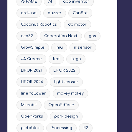
AFRAME
AI
app inventor
arduino
buzzer
CanSat
Coconut Robotics
dc motor
esp32
Generation Next
gps
GrowSimple
imu
ir sensor
JA Greece
led
Lego
LIFOR 2021
LIFOR 2022
LIFOR 2024
light sensor
line follower
makey makey
Microbit
OpenEdTech
OpenParks
park design
pictoblox
Processing
R2