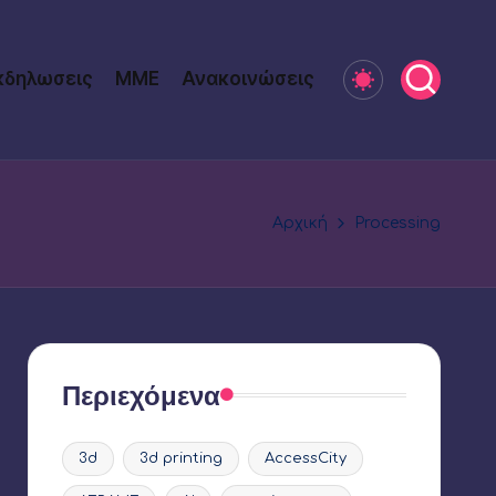
κδηλωσεις
ΜΜΕ
Ανακοινώσεις
Αρχική
Processing
Περιεχόμενα
3d
3d printing
AccessCity