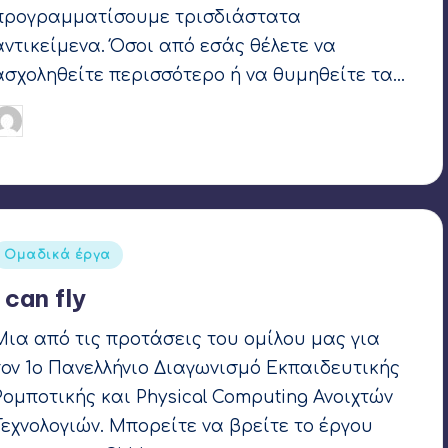
προγραμματίσουμε τρισδιάστατα
αντικείμενα. Όσοι από εσάς θέλετε να
ασχοληθείτε περισσότερο ή να θυμηθείτε τα…
Γιάννης Αρβανιτάκης
10 Απριλίου 2019
υγγραφέας:
Ετικέτες:
Processing
Αναρτήθηκε
Ομαδικά έργα
σε
I can fly
Μια από τις προτάσεις του ομίλου μας για
τον 1ο Πανελλήνιο Διαγωνισμό Εκπαιδευτικής
Ρομποτικής και Physical Computing Ανοιχτών
Τεχνολογιών. Μπορείτε να βρείτε το έργου