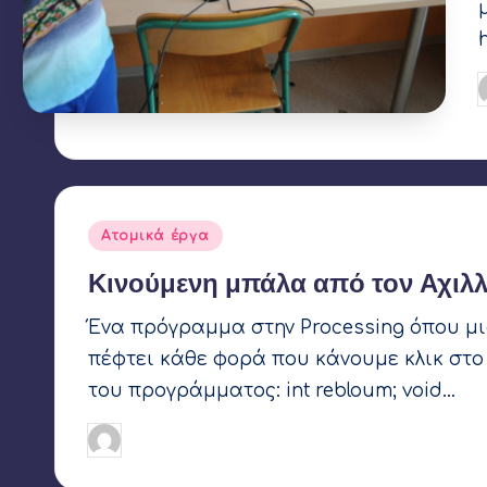
Σ
Αναρτήθηκε
Ατομικά έργα
σε
Κινούμενη μπάλα από τον Αχιλλ
Ένα πρόγραμμα στην Processing όπου μι
πέφτει κάθε φορά που κάνουμε κλικ στ
του προγράμματος: int rebloum; void…
Ετικέτες:
Παπαθανασίου Αχιλλέας
22 Νοεμβρίου 2
Συγγραφέας: