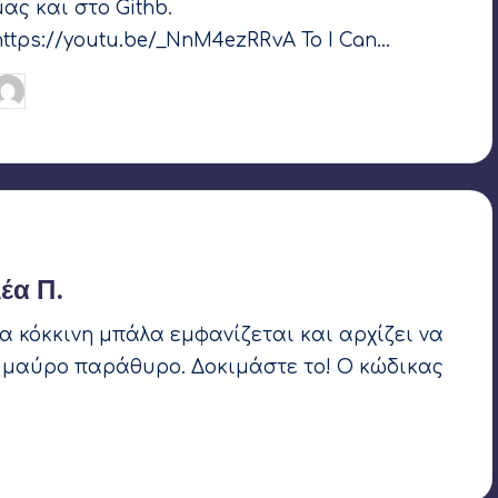
μας και στο Githb.
https://youtu.be/_NnM4ezRRvA Το I Can…
Γιάννης Αρβανιτάκης
20 Φεβρουαρίου 2019
υγγραφέας:
Ετικέτες:
arduino
,
dc motor
,
imu
,
OpenEdTech
,
Processing
,
webVR
έα Π.
α κόκκινη μπάλα εμφανίζεται και αρχίζει να
ο μαύρο παράθυρο. Δοκιμάστε το! Ο κώδικας
017
Processing