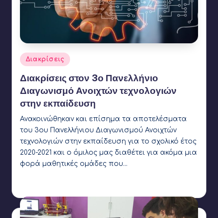
Αναρτήθηκε
Διακρίσεις
σε
Διακρίσεις στον 3ο Πανελλήνιο
Διαγωνισμό Ανοιχτών τεχνολογιών
στην εκπαίδευση
Ανακοινώθηκαν και επίσημα τα αποτελέσματα
του 3ου Πανελλήνιου Διαγωνισμού Ανοιχτών
τεχνολογιών στην εκπαίδευση για το σχολικό έτος
2020-2021 και ο όμιλος μας διαθέτει για ακόμα μια
φορά μαθητικές ομάδες που…
Γιάννης Αρβανιτάκης
10 Νοεμβρίου 2021
Συγγραφέας:
Ετικέτες:
Coconut Robotics
,
LIFOR 2021
,
OpenEdTech
,
SAIL Robotics