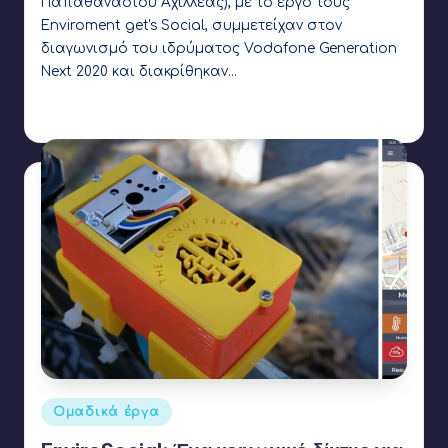
Παπαθανασίου Αχιλλέας), με το έργο τους
Enviroment get's Social, συμμετείχαν στον
διαγωνισμό του ιδρύματος Vodafone Generation
Next 2020 και διακρίθηκαν…
Γιάννης Αρβανιτάκης
3 Μαρτίου 2020
Συγγραφέας:
Ετικέτες:
Coconut Robotics
,
Generation Next
Αναρτήθηκε
Ομαδικά έργα
σε