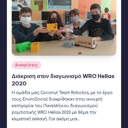
Αναρτήθηκε
Διακρίσεις
σε
Διάκριση στον διαγωνισμό WRO Hellas
2020
Η ομάδα μας Coconut Team Robotics, με το έργο
τους EnviroSocial διακρίθηκαν στην ανοιχτή
κατηγορία του Πανελλήνιου διαγωνισμού
ρομποτικής WRO Hellas 2020 με θέμα την
κλιματική αλλαγή. Για ακόμη μια…
Γιάννης Αρβανιτάκης
24 Οκτωβρίου 2020