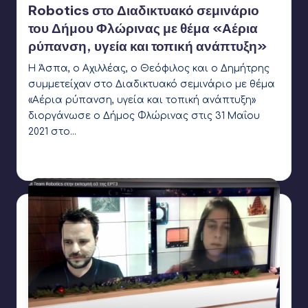
Robotics στο Διαδικτυακό σεμινάριο
του Δήμου Φλώρινας με θέμα «Αέρια
ρύπανση, υγεία και τοπική ανάπτυξη»
Η Άσπα, ο Αχιλλέας, ο Θεόφιλος και ο Δημήτρης
συμμετείχαν στο Διαδικτυακό σεμινάριο με θέμα
«Αέρια ρύπανση, υγεία και τοπική ανάπτυξη»
διοργάνωσε ο Δήμος Φλώρινας στις 31 Μαΐου
2021 στο…
Γιάννης Αρβανιτάκης
2 Ιουνίου 2021
Συγγραφέας:
Ετικέτες:
Coconut Robotics