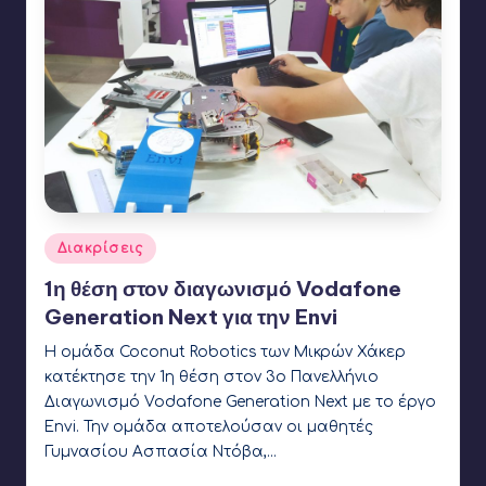
Αναρτήθηκε
Διακρίσεις
σε
1η θέση στον διαγωνισμό Vodafone
Generation Next για την Envi
Η ομάδα Coconut Robotics των Μικρών Χάκερ
κατέκτησε την 1η θέση στον 3ο Πανελλήνιο
Διαγωνισμό Vodafone Generation Next με το έργο
Envi. Την ομάδα αποτελούσαν οι μαθητές
Γυμνασίου Ασπασία Ντόβα,…