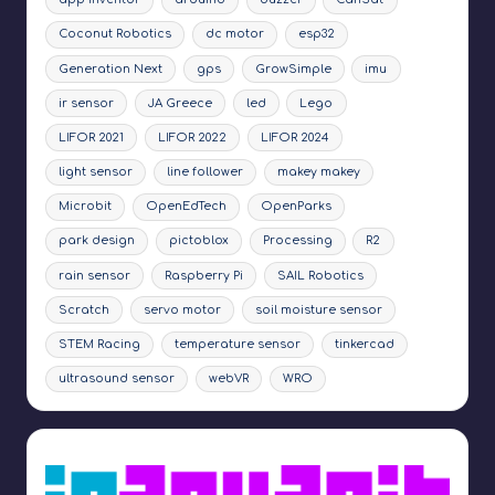
Coconut Robotics
dc motor
esp32
Generation Next
gps
GrowSimple
imu
ir sensor
JA Greece
led
Lego
LIFOR 2021
LIFOR 2022
LIFOR 2024
light sensor
line follower
makey makey
Microbit
OpenEdTech
OpenParks
park design
pictoblox
Processing
R2
rain sensor
Raspberry Pi
SAIL Robotics
Scratch
servo motor
soil moisture sensor
STEM Racing
temperature sensor
tinkercad
ultrasound sensor
webVR
WRO