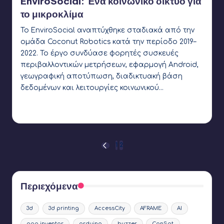
EnviroSocial: Ένα κοινωνικό δίκτυο για
το μικροκλίμα
Το EnviroSocial αναπτύχθηκε σταδιακά από την
ομάδα Coconut Robotics κατά την περίοδο 2019–
2022. Το έργο συνδύασε φορητές συσκευές
περιβαλλοντικών μετρήσεων, εφαρμογή Android,
γεωγραφική αποτύπωση, διαδικτυακή βάση
δεδομένων και λειτουργίες κοινωνικού…
Γιάννης Αρβανιτάκης
3 Μαρτίου 2020
Συγγραφέας:
Ετικέτες:
Coconut Robotics
Σελιδοποίηση
1
2
ΠΡΟΗΓΟΎΜΕΝΗ
ΣΕΛΊΔΑ
άρθρων
Περιεχόμενα
3d
3d printing
AccessCity
AFRAME
AI
app inventor
arduino
buzzer
CanSat