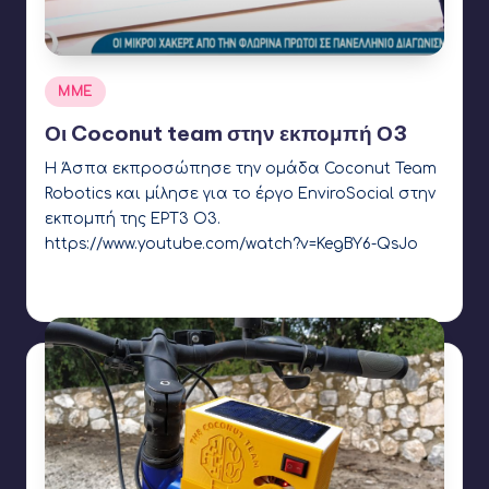
Αναρτήθηκε
ΜΜΕ
σε
Οι Coconut team στην εκπομπή Ο3
Η Άσπα εκπροσώπησε την ομάδα Coconut Team
Robotics και μίλησε για το έργο EnviroSocial στην
εκπομπή της ΕΡΤ3 Ο3.
https://www.youtube.com/watch?v=KegBY6-QsJo
Γιάννης Αρβανιτάκης
29 Δεκεμβρίου 2020
Συγγραφέας:
Ετικέτες:
Coconut Robotics