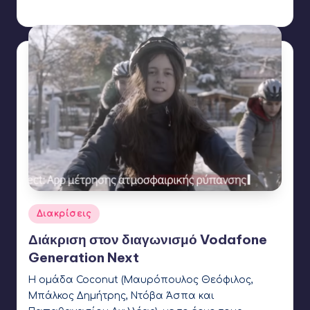
Συγγραφέας:
Ετικέτες:
Coconut Robotics
,
WRO
Αναρτήθηκε
Διακρίσεις
σε
Διάκριση στον διαγωνισμό Vodafone
Generation Next
Η ομάδα Coconut (Μαυρόπουλος Θεόφιλος,
Μπάλκος Δημήτρης, Ντόβα Άσπα και