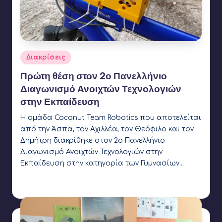
Αναρτήθηκε
Διακρίσεις
σε
Πρώτη θέση στον 2ο Πανελλήνιο
Διαγωνισμό Ανοιχτών Τεχνολογιών
στην Εκπαίδευση
Η ομάδα Coconut Team Robotics που αποτελείται
από την Άσπα, τον Αχιλλέα, τον Θεόφιλο και τον
Δημήτρη διακρίθηκε στον 2ο Πανελλήνιο
Διαγωνισμό Ανοιχτών Τεχνολογιών στην
Εκπαίδευση στην κατηγορία των Γυμνασίων…
Γιάννης Αρβανιτάκης
5 Νοεμβρίου 2020
Συγγραφέας:
Ετικέτες:
Coconut Robotics
,
OpenEdTech