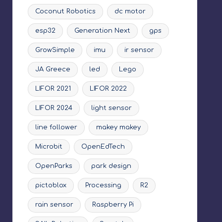
Coconut Robotics
dc motor
esp32
Generation Next
gps
GrowSimple
imu
ir sensor
JA Greece
led
Lego
LIFOR 2021
LIFOR 2022
LIFOR 2024
light sensor
line follower
makey makey
Microbit
OpenEdTech
OpenParks
park design
pictoblox
Processing
R2
rain sensor
Raspberry Pi