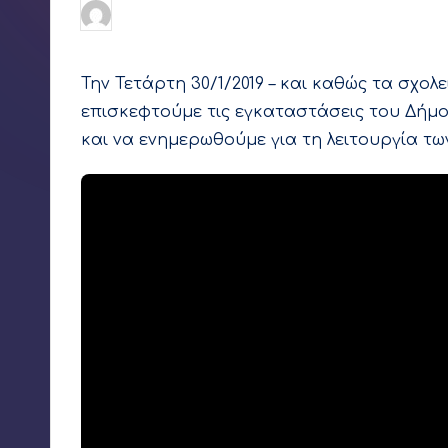
ε
Γιάννης Αρβανιτάκης
31 Ιανουαρίου 2019
Συγγραφέας:
ρ
Την Τετάρτη 30/1/2019 – και καθώς τα σχολ
επισκεφτούμε τις εγκαταστάσεις του Δή
και να ενημερωθούμε για τη λειτουργία τω