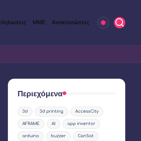
κδηλωσεις
ΜΜΕ
Ανακοινώσεις
Περιεχόμενα
3d
3d printing
AccessCity
AFRAME
AI
app inventor
arduino
buzzer
CanSat