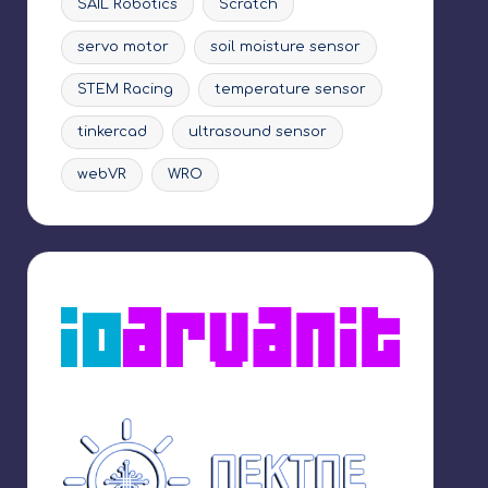
SAIL Robotics
Scratch
servo motor
soil moisture sensor
STEM Racing
temperature sensor
tinkercad
ultrasound sensor
webVR
WRO