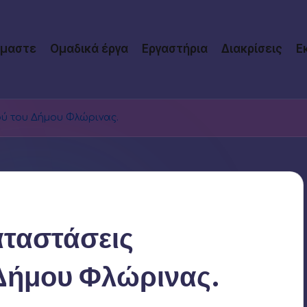
ίμαστε
Ομαδικά έργα
Εργαστήρια
Διακρίσεις
Ε
ύ του Δήμου Φλώρινας.
αταστάσεις
Δήμου Φλώρινας.