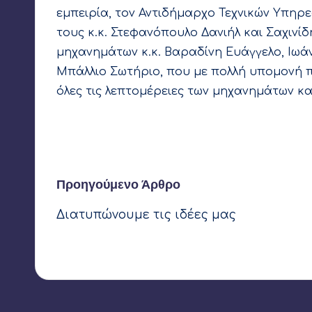
εμπειρία, τον Αντιδήμαρχο Τεχνικών Υπηρ
τους κ.κ. Στεφανόπουλο Δανιήλ και Σαχινίδ
μηχανημάτων κ.κ. Βαραδίνη Ευάγγελο, Ιωά
Μπάλλιο Σωτήριο, που με πολλή υπομονή 
όλες τις λεπτομέρειες των μηχανημάτων κα
Τελευταία ενημέρωση στις 14 Ιουνίου 2021
Πλοήγηση
Προηγούμενο Άρθρο
Διατυπώνουμε τις ιδέες μας
δημοσιεύσεων