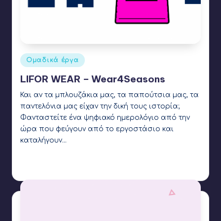
Αναρτήθηκε
Ομαδικά έργα
σε
LIFOR WEAR – Wear4Seasons
Και αν τα μπλουζάκια μας, τα παπούτσια μας, τα
παντελόνια μας είχαν την δική τους ιστορία;
Φανταστείτε ένα ψηφιακό ημερολόγιο από την
ώρα που φεύγουν από το εργοστάσιο και
καταλήγουν…
Γιάννης Αρβανιτάκης
12 Ιουνίου 2022
Συγγραφέας:
Ετικέτες:
3d printing
,
JA Greece
,
kodular
,
LIFOR 2022
,
Microbit
,
OpenEdTech