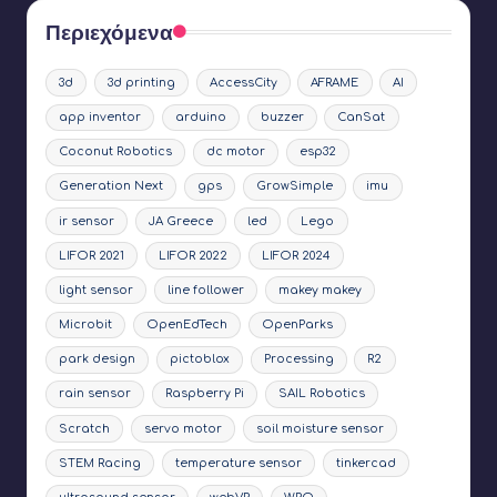
Περιεχόμενα
3d
3d printing
AccessCity
AFRAME
AI
app inventor
arduino
buzzer
CanSat
Coconut Robotics
dc motor
esp32
Generation Next
gps
GrowSimple
imu
ir sensor
JA Greece
led
Lego
LIFOR 2021
LIFOR 2022
LIFOR 2024
light sensor
line follower
makey makey
Microbit
OpenEdTech
OpenParks
park design
pictoblox
Processing
R2
rain sensor
Raspberry Pi
SAIL Robotics
Scratch
servo motor
soil moisture sensor
STEM Racing
temperature sensor
tinkercad