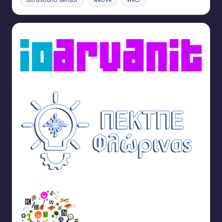
ultrasound sensor
webVR
WRO