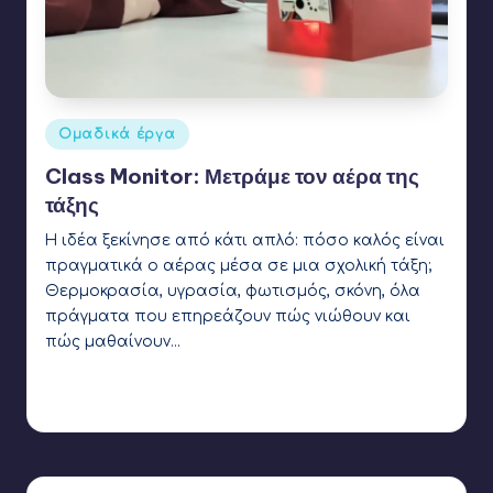
Αναρτήθηκε
Ομαδικά έργα
σε
Class Monitor: Μετράμε τον αέρα της
τάξης
Η ιδέα ξεκίνησε από κάτι απλό: πόσο καλός είναι
πραγματικά ο αέρας μέσα σε μια σχολική τάξη;
Θερμοκρασία, υγρασία, φωτισμός, σκόνη, όλα
πράγματα που επηρεάζουν πώς νιώθουν και
πώς μαθαίνουν…
Γιάννης Αρβανιτάκης
26 Νοεμβρίου 2024
Συγγραφέας:
Ετικέτες:
arduino
,
humidity sensor
,
IoT
,
light sensor
,
RTC
,
temperature
sensor
,
wifi