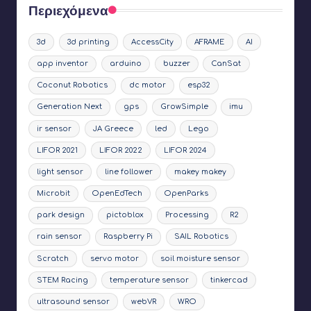
Περιεχόμενα
3d
3d printing
AccessCity
AFRAME
AI
app inventor
arduino
buzzer
CanSat
Coconut Robotics
dc motor
esp32
Generation Next
gps
GrowSimple
imu
ir sensor
JA Greece
led
Lego
LIFOR 2021
LIFOR 2022
LIFOR 2024
light sensor
line follower
makey makey
Microbit
OpenEdTech
OpenParks
park design
pictoblox
Processing
R2
rain sensor
Raspberry Pi
SAIL Robotics
Scratch
servo motor
soil moisture sensor
STEM Racing
temperature sensor
tinkercad
ultrasound sensor
webVR
WRO