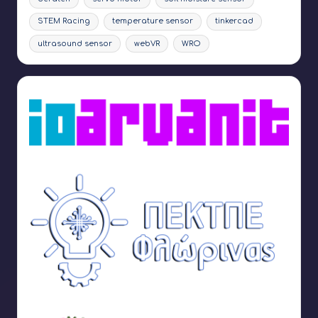
STEM Racing
temperature sensor
tinkercad
ultrasound sensor
webVR
WRO