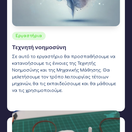
Αναρτήθηκε
Εργαστήρια
σε
Τεχνητή νοημοσύνη
Σε αυτό το εργαστήριο θα προσπαθήσουμε να
κατανοήσουμε τις έννοιες της Τεχνητής
Νοημοσύνης και της Μηχανικής Μάθησης. Θα
μελετήσουμε τον τρόπο λειτουργίας τέτοιων
μηχανών, θα τις εκπαιδεύσουμε και θα μάθουμε
να τις χρησιμοποιούμε.
Γιάννης Αρβανιτάκης
27 Σεπτεμβρίου 2024
Συγγραφέας:
Ετικέτες:
AI
,
Machine learning
,
Teachable Machine