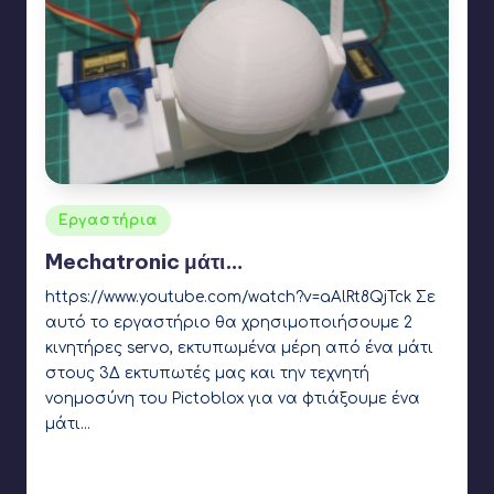
Αναρτήθηκε
Εργαστήρια
σε
Mechatronic μάτι…
https://www.youtube.com/watch?v=aAlRt8QjTck Σε
αυτό το εργαστήριο θα χρησιμοποιήσουμε 2
κινητήρες servo, εκτυπωμένα μέρη από ένα μάτι
στους 3Δ εκτυπωτές μας και την τεχνητή
νοημοσύνη του Pictoblox για να φτιάξουμε ένα
μάτι…
Γιάννης Αρβανιτάκης
9 Νοεμβρίου 2022
Συγγραφέας:
Ετικέτες:
3d printing
,
arduino
,
Machine learning
,
pictoblox
,
servo
motor