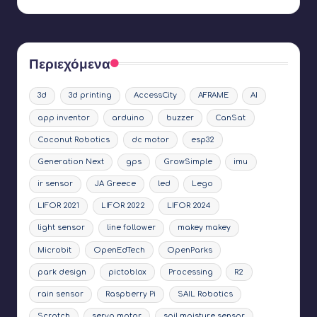
Περιεχόμενα
3d
3d printing
AccessCity
AFRAME
AI
app inventor
arduino
buzzer
CanSat
Coconut Robotics
dc motor
esp32
Generation Next
gps
GrowSimple
imu
ir sensor
JA Greece
led
Lego
LIFOR 2021
LIFOR 2022
LIFOR 2024
light sensor
line follower
makey makey
Microbit
OpenEdTech
OpenParks
park design
pictoblox
Processing
R2
rain sensor
Raspberry Pi
SAIL Robotics
Scratch
servo motor
soil moisture sensor