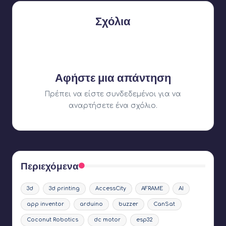
Σχόλια
Δεν υπάρχουν ακόμη σχόλια. Γιατί δεν ξεκινάτε τη
συζήτηση;
Αφήστε μια απάντηση
Πρέπει να είστε
συνδεδεμένοι
για να
αναρτήσετε ένα σχόλιο.
Περιεχόμενα
3d
3d printing
AccessCity
AFRAME
AI
app inventor
arduino
buzzer
CanSat
Coconut Robotics
dc motor
esp32