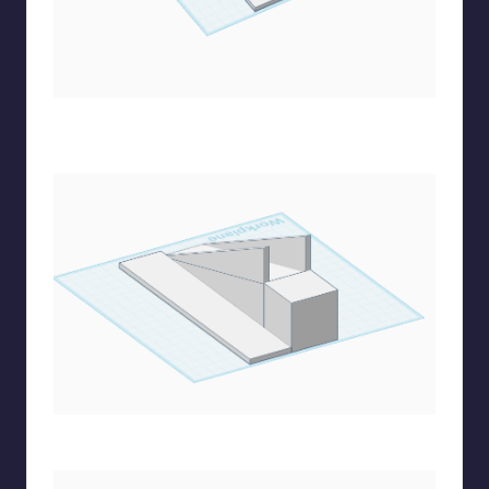
Με έναν ακόμα κύβο φτιάχνω και την βάση πίσω από την
τσουλήθρα
Αλλάζω το ύψος για να έρθει ακριβώς στην τσουλήθρα