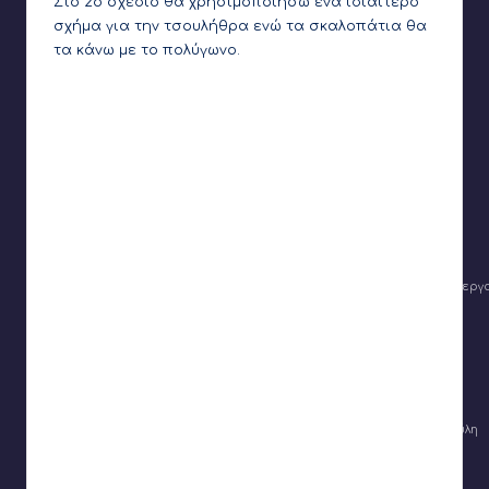
Στο 2ο σχέδιο θα χρησιμοποιήσω ένα ιδιαίτερο
σχήμα για την τσουλήθρα ενώ τα σκαλοπάτια θα
τα κάνω με το πολύγωνο.
Από την κατηγορία shape generators και all
διαλέγω το Extruded curve
Αλλάζω τις ρυθμίσεις της ώστε να έχω το σχήμα που επιθυμώ
Την περιστρέφω 90 μοίρες για να κάτσει πάνω στην επιφάνεια εργ
Την περιστρέφω 22.5 μοίρες για να δώσω μια κλίση
Για να φτιάξω τα προστατευτικά αρχικά διπλασιάζω την καμπύλη