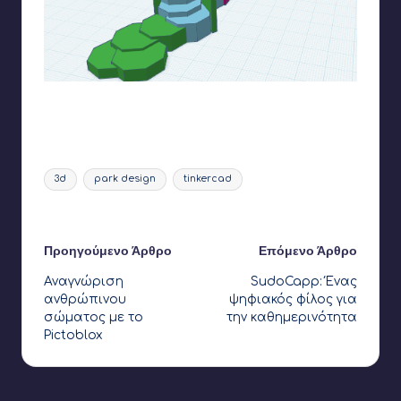
Το τελικό αποτέλεσμα
Ετικέτες:
3d
park design
tinkercad
Τελευταία ενημέρωση στις 14 Δεκεμβρίου 2024
Πλοήγηση
Προηγούμενο Άρθρο
Επόμενο Άρθρο
Αναγνώριση
SudoCapp: Ένας
δημοσιεύσεων
ανθρώπινου
ψηφιακός φίλος για
σώματος με το
την καθημερινότητα
Pictoblox