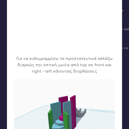
Χρησιμοποιώντας το πολύγωνο φτιάχνω διαδοχικά σκαλοπάτια
Χρησιμοποιώ το εργαλείο Duplicate για να τα αντιγράφω και να α
Χρησιμοποιώ τον κύβο για να φτιάξω προστατευτικά γύρω από τα
Για να ευθυγραμμίσω τα προστατευτικά αλλάζω
διαρκώς την οπτική γωνία από top σε front και
right – left κάνοντας διορθώσεις