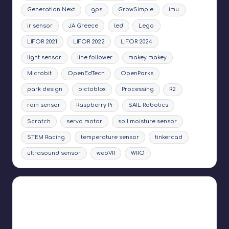
Generation Next
gps
GrowSimple
imu
ir sensor
JA Greece
led
Lego
LIFOR 2021
LIFOR 2022
LIFOR 2024
light sensor
line follower
makey makey
Microbit
OpenEdTech
OpenParks
park design
pictoblox
Processing
R2
rain sensor
Raspberry Pi
SAIL Robotics
Scratch
servo motor
soil moisture sensor
STEM Racing
temperature sensor
tinkercad
ultrasound sensor
webVR
WRO