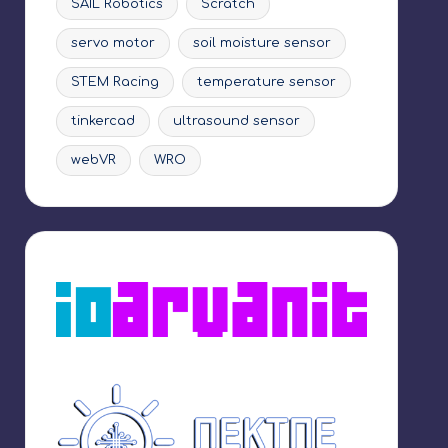
SAIL Robotics
Scratch
servo motor
soil moisture sensor
STEM Racing
temperature sensor
tinkercad
ultrasound sensor
webVR
WRO