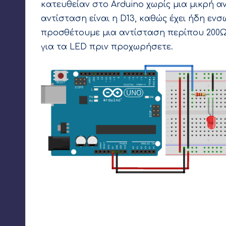
κατευθείαν στο Arduino χωρίς μια μικρή α
αντίσταση είναι η D13, καθώς έχει ήδη ενσ
προσθέτουμε μια αντίσταση περίπου 200Ω
για τα LED πριν προχωρήσετε
.
Από την υποδοχή D2 του Arduino φέρνω ένα μπλε κα
200Ω. Η αντίσταση με την σειρά της θα συνδεθεί στο
συνδεθεί με την γείωση.