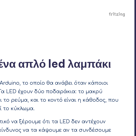
ινο καλώδιο στην κόκκινη ράγα του breadboard, ενώ από
να μαύρο καλώδιο στη μπλε ράγα. Ενώνουμε επίσης τις δύο
πλε ράγες με ένα μαύρο καλώδιο. Τώρα, όλα τα pin στις
μπλε ράγες θα λειτουργούν ως γείωση.
ένα απλό led λαμπάκι
rduino, το οποίο θα ανάβει όταν κάποιοι
 Τα LED έχουν δύο ποδαράκια: το μακρύ
 το ρεύμα, και το κοντό είναι η κάθοδος, που
ί το κύκλωμα.
ντικό να ξέρουμε ότι τα LED δεν αντέχουν
 κίνδυνος να τα κάψουμε αν τα συνδέσουμε