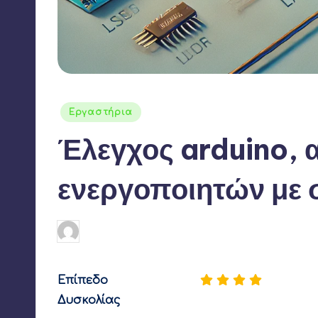
Αναρτήθηκε
Εργαστήρια
σε
Έλεγχος arduino, 
ενεργοποιητών με 
Γιάννης Αρβανιτάκης
23 Οκτωβρίου 2024
Συγγραφέας:
Επίπεδο
Δυσκολίας