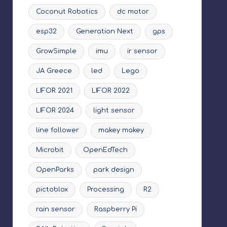
Coconut Robotics
dc motor
esp32
Generation Next
gps
GrowSimple
imu
ir sensor
JA Greece
led
Lego
LIFOR 2021
LIFOR 2022
LIFOR 2024
light sensor
line follower
makey makey
Microbit
OpenEdTech
OpenParks
park design
pictoblox
Processing
R2
rain sensor
Raspberry Pi