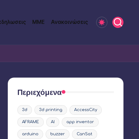
κδηλωσεις
ΜΜΕ
Ανακοινώσεις
Περιεχόμενα
3d
3d printing
AccessCity
AFRAME
AI
app inventor
arduino
buzzer
CanSat