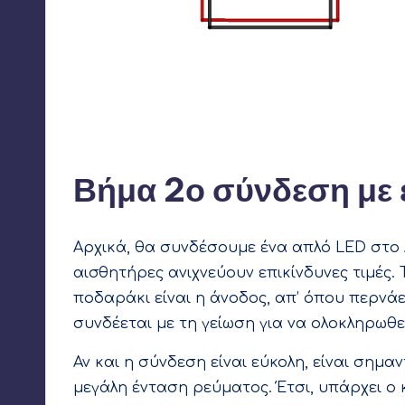
Από την υποδοχή 5V του Arduino συνδέουμε ένα κόκκ
την υποδοχή GND (γείωση) του Arduino συνδέουμε έ
κόκκινες ράγες με ένα κόκκινο καλώδιο και τις δύο μ
κόκκινες ράγες θα παρέχουν 5V και όλα τα pin στις 
Βήμα 2ο σύνδεση με 
Αρχικά, θα συνδέσουμε ένα απλό LED στο A
αισθητήρες ανιχνεύουν επικίνδυνες τιμές.
ποδαράκι είναι η άνοδος, απ’ όπου περνάει
συνδέεται με τη γείωση για να ολοκληρωθε
Αν και η σύνδεση είναι εύκολη, είναι σημα
μεγάλη ένταση ρεύματος. Έτσι, υπάρχει ο