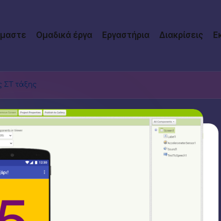
ίμαστε
Ομαδικά έργα
Εργαστήρια
Διακρίσεις
Ε
 ΣΤ τάξης