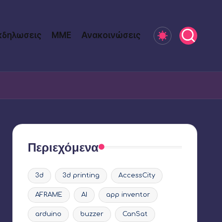
κδηλωσεις
ΜΜΕ
Ανακοινώσεις
Περιεχόμενα
3d
3d printing
AccessCity
AFRAME
AI
app inventor
arduino
buzzer
CanSat