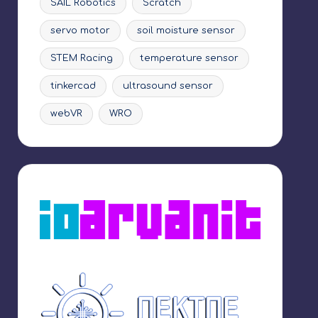
SAIL Robotics
Scratch
servo motor
soil moisture sensor
STEM Racing
temperature sensor
tinkercad
ultrasound sensor
webVR
WRO