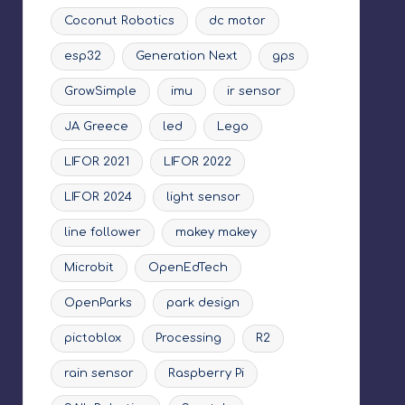
Coconut Robotics
dc motor
esp32
Generation Next
gps
GrowSimple
imu
ir sensor
JA Greece
led
Lego
LIFOR 2021
LIFOR 2022
LIFOR 2024
light sensor
line follower
makey makey
Microbit
OpenEdTech
OpenParks
park design
pictoblox
Processing
R2
rain sensor
Raspberry Pi