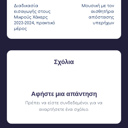
Διαδικασία
Μουσική με τον
δημοσιεύσεων
εισαγωγής στους
αισθητήρα
Μικρούς Χάκερς
απόστασης
2023-2024, πρακτικό
υπερήχων
μέρος
Σχόλια
Δεν υπάρχουν ακόμη σχόλια. Γιατί δεν ξεκινάτε τη
συζήτηση;
Αφήστε μια απάντηση
Πρέπει να είστε
συνδεδεμένοι
για να
αναρτήσετε ένα σχόλιο.