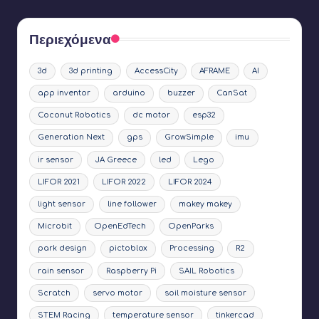
Περιεχόμενα
3d
3d printing
AccessCity
AFRAME
AI
app inventor
arduino
buzzer
CanSat
Coconut Robotics
dc motor
esp32
Generation Next
gps
GrowSimple
imu
ir sensor
JA Greece
led
Lego
LIFOR 2021
LIFOR 2022
LIFOR 2024
light sensor
line follower
makey makey
Microbit
OpenEdTech
OpenParks
park design
pictoblox
Processing
R2
rain sensor
Raspberry Pi
SAIL Robotics
Scratch
servo motor
soil moisture sensor
STEM Racing
temperature sensor
tinkercad