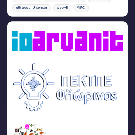
ultrasound sensor
webVR
WRO