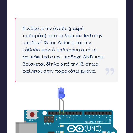
Οι μαύρες πλαστικές υποδοχές του Arduino φαίνονται
κυκλωμένες με κόκκινο χρώμα
Συνδέστε την άνοδο (μακρύ
ποδαράκι) από το λαμπάκι led στην
υποδοχή 13 του Arduino και την
κάθοδο (κοντό ποδαράκι) από το
λαμπάκι led στην υποδοχή GND που
βρίσκεται δίπλα από την 13, όπως
φαίνεται στην παρακάτω εικόνα.