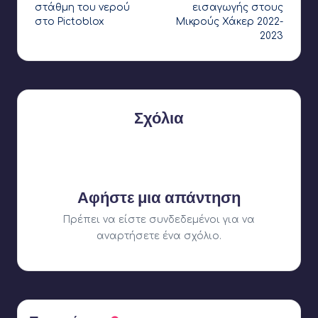
δημοσιεύσεων
στάθμη του νερού
εισαγωγής στους
στο Pictoblox
Μικρούς Χάκερ 2022-
2023
Σχόλια
Δεν υπάρχουν ακόμη σχόλια. Γιατί δεν ξεκινάτε τη
συζήτηση;
Αφήστε μια απάντηση
Πρέπει να είστε
συνδεδεμένοι
για να
αναρτήσετε ένα σχόλιο.