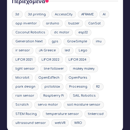
Περιεχόμενα
3d
3d printing
AccessCity
AFRAME
AI
app inventor
arduino
buzzer
CanSat
Coconut Robotics
dc motor
esp32
Generation Next
gps
GrowSimple
imu
ir sensor
JA Greece
led
Lego
LIFOR 2021
LIFOR 2022
LIFOR 2024
light sensor
line follower
makey makey
Microbit
OpenEdTech
OpenParks
park design
pictoblox
Processing
R2
rain sensor
Raspberry Pi
SAIL Robotics
Scratch
servo motor
soil moisture sensor
STEM Racing
temperature sensor
tinkercad
ultrasound sensor
webVR
WRO