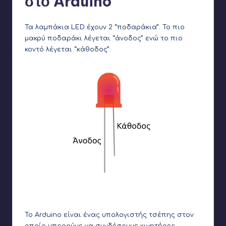
στο Arduino
Τα λαμπάκια LED έχουν 2 “ποδαράκια”. Το πιο
μακρύ ποδαράκι λέγεται “άνοδος” ενώ το πιο
κοντό λέγεται “κάθοδος”.
Η άνοδος είναι το μακρύ ποδαράκι και η κάθοδος το
κοντό
Το Arduino είναι ένας υπολογιστής τσέπης στον