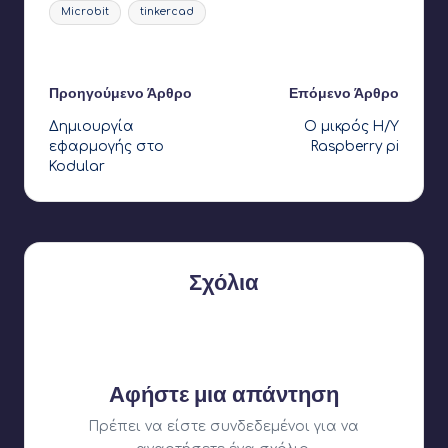
Ετικέτες:
Microbit
tinkercad
Τελευταία ενημέρωση στις 22 Αυγούστου 2024
Πλοήγηση
Προηγούμενο Άρθρο
Επόμενο Άρθρο
Δημιουργία
Ο μικρός Η/Υ
δημοσιεύσεων
εφαρμογής στο
Raspberry pi
Kodular
Σχόλια
Δεν υπάρχουν ακόμη σχόλια. Γιατί δεν ξεκινάτε τη
συζήτηση;
Αφήστε μια απάντηση
Πρέπει να είστε
συνδεδεμένοι
για να