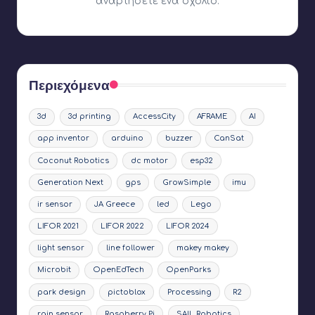
αναρτήσετε ένα σχόλιο.
Περιεχόμενα
3d
3d printing
AccessCity
AFRAME
AI
app inventor
arduino
buzzer
CanSat
Coconut Robotics
dc motor
esp32
Generation Next
gps
GrowSimple
imu
ir sensor
JA Greece
led
Lego
LIFOR 2021
LIFOR 2022
LIFOR 2024
light sensor
line follower
makey makey
Microbit
OpenEdTech
OpenParks
park design
pictoblox
Processing
R2
rain sensor
Raspberry Pi
SAIL Robotics