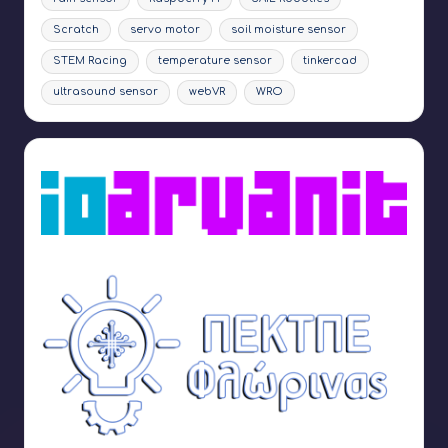
Scratch
servo motor
soil moisture sensor
STEM Racing
temperature sensor
tinkercad
ultrasound sensor
webVR
WRO