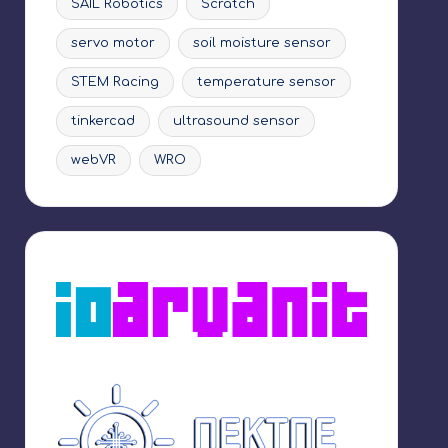
SAIL Robotics
Scratch
servo motor
soil moisture sensor
STEM Racing
temperature sensor
tinkercad
ultrasound sensor
webVR
WRO