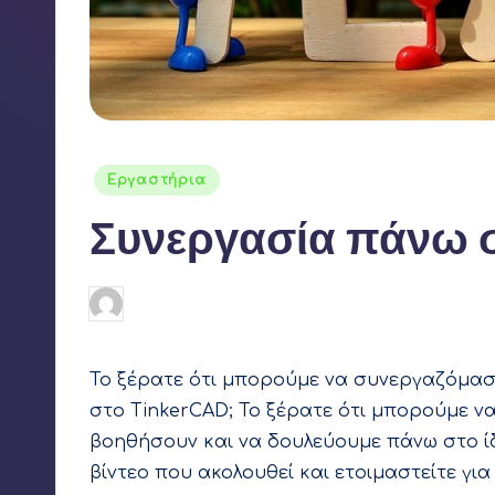
ε
ρ
Αναρτήθηκε
Εργαστήρια
σε
Συνεργασία πάνω σ
Γιάννης Αρβανιτάκης
29 Μαρτίου 2020
Συγγραφέας:
Το ξέρατε ότι μπορούμε να συνεργαζόμασ
στο TinkerCAD; Το ξέρατε ότι μπορούμε ν
βοηθήσουν και να δουλεύουμε πάνω στο ί
βίντεο που ακολουθεί και ετοιμαστείτε γι