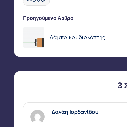
tinkercad
Ετικέτες:
Πλοήγηση
Προηγούμενο Άρθρο
δημοσιεύσεων
Λάμπα και διακόπτης
3 
Δανάη Ιορδανίδου
29 Μαρτίου 2020,
16:18