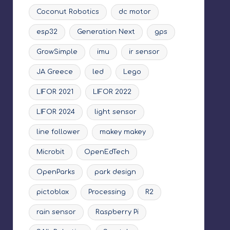
Coconut Robotics
dc motor
esp32
Generation Next
gps
GrowSimple
imu
ir sensor
JA Greece
led
Lego
LIFOR 2021
LIFOR 2022
LIFOR 2024
light sensor
line follower
makey makey
Microbit
OpenEdTech
OpenParks
park design
pictoblox
Processing
R2
rain sensor
Raspberry Pi