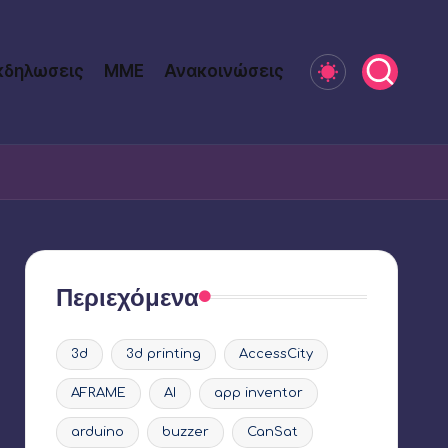
κδηλωσεις
ΜΜΕ
Ανακοινώσεις
Περιεχόμενα
3d
3d printing
AccessCity
AFRAME
AI
app inventor
arduino
buzzer
CanSat