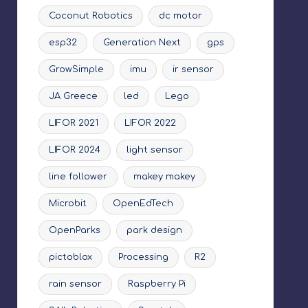
Coconut Robotics
dc motor
esp32
Generation Next
gps
GrowSimple
imu
ir sensor
JA Greece
led
Lego
LIFOR 2021
LIFOR 2022
LIFOR 2024
light sensor
line follower
makey makey
Microbit
OpenEdTech
OpenParks
park design
pictoblox
Processing
R2
rain sensor
Raspberry Pi