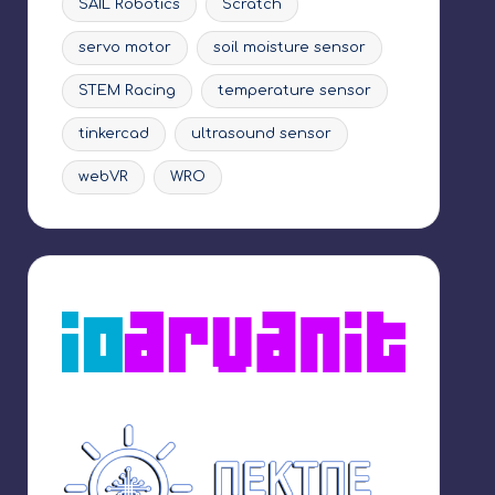
SAIL Robotics
Scratch
servo motor
soil moisture sensor
STEM Racing
temperature sensor
tinkercad
ultrasound sensor
webVR
WRO