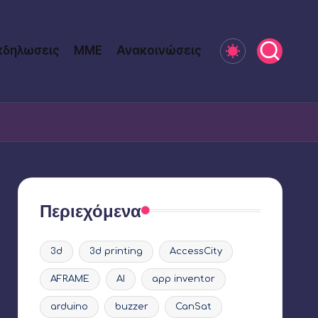
κδηλωσεις
ΜΜΕ
Ανακοινώσεις
Περιεχόμενα
3d
3d printing
AccessCity
AFRAME
AI
app inventor
arduino
buzzer
CanSat