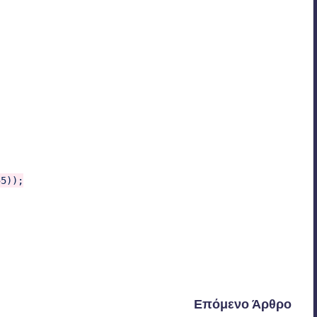
55));
Τελευταία ενημέρωση στις 15 Απριλίου 2022
Επόμενο Άρθρο