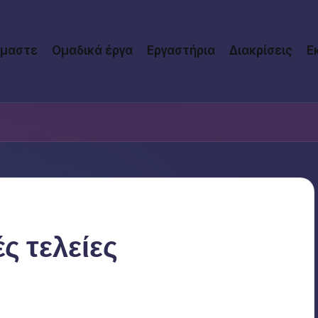
ίμαστε
Ομαδικά έργα
Εργαστήρια
Διακρίσεις
Ε
ς τελείες
1