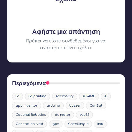
Δεν υπάρχουν ακόμη σχόλια. Γιατί δεν ξεκινάτε τη
συζήτηση;
Αφήστε μια απάντηση
Πρέπει να είστε
συνδεδεμένοι
για να
αναρτήσετε ένα σχόλιο.
Περιεχόμενα
3d
3d printing
AccessCity
AFRAME
AI
app inventor
arduino
buzzer
CanSat
Coconut Robotics
dc motor
esp32
Generation Next
gps
GrowSimple
imu