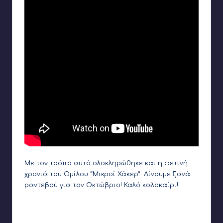
Με τον τρόπο αυτό ολοκληρώθηκε και η φετινή
χρονιά του Ομίλου “Μικροί Χάκερ”. Δίνουμε ξανά
ραντεβού για τον Οκτώβριο! Καλό καλοκαίρι!