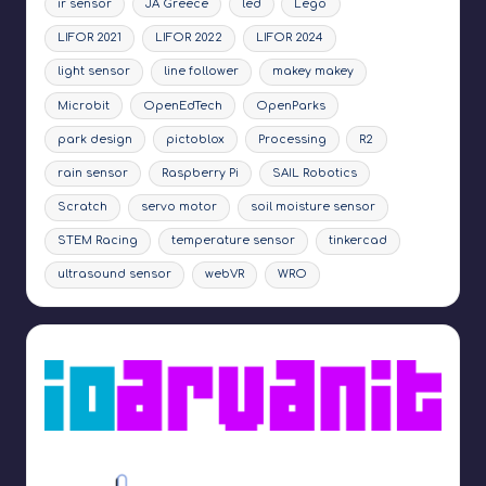
ir sensor
JA Greece
led
Lego
LIFOR 2021
LIFOR 2022
LIFOR 2024
light sensor
line follower
makey makey
Microbit
OpenEdTech
OpenParks
park design
pictoblox
Processing
R2
rain sensor
Raspberry Pi
SAIL Robotics
Scratch
servo motor
soil moisture sensor
STEM Racing
temperature sensor
tinkercad
ultrasound sensor
webVR
WRO