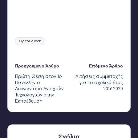
Ετικέτες:
OpenEdTech
Τελευταία ενημέρωση στις 2 Δεκεμβρίου 2024
Πλοήγηση
Προηγούμενο Άρθρο
Επόμενο Άρθρο
Πρώτη Θέση στον 1ο
Αιτήσεις συμμετοχής
δημοσιεύσεων
Πανελλήνιο
για το σχολικό έτος
Διαγωνισμό Ανοιχτών
2019-2020
Τεχνολογιών στην
Εκπαίδευση
Σχόλια